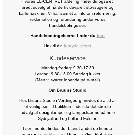
I vores EL-CENTRET afdeling finder du også et
bredt udvalg af hårde hvidevarer, støvsugere og
kaffemaskiner. Vi har samlet al info om returnering,
reklamation og refundering under vores
handelsbetingelser.
Handelsbetingelserne finder du
her!
Link til din
fortrydelsesret
Kundeservice
Mandag-fredag: 9.30-17.30
Lørdag: 9.30-13.00 Søndag lukket
(Men vi svarer løbende på e-mail)
Om Bruuns Studio
Hos Bruuns Studio i Vordingborg mødes du altid af
et venligt smil. I butikken finder du det største
udvalg af designlamper og lampeskærme på hele
Sydsjælland og Lolland Falster.
I sortimentet findes der blandt andet de kendte
mærker
Louis Poulsen
, Gubi, Le Klint, Piet Hein,