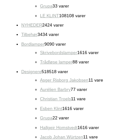
Grupa
3
3 varer
LE KLINT
108
108 varer
NYHEDER
24
24 varer
Tilbehør
34
34 varer
Bordlamper
90
90 varer
Skrivebordslamper
16
16 varer
Trådløse lamper
8
8 varer
Designere
518
518 varer
Asger Risborg Jakobsen
1
1 vare
Aurélien Barbry
7
7 varer
Christian Troels
1
1 vare
Esben Klint
16
16 varer
Grupa
2
2 varer
Hallgeir Homstvedt
16
16 varer
Jacob Johan Würtzen
1
1 vare