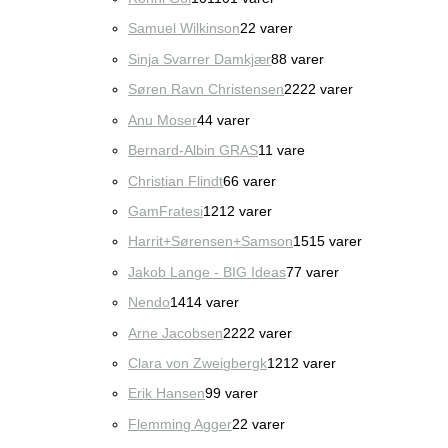
Samuel Wilkinson
2
2 varer
Sinja Svarrer Damkjær
8
8 varer
Søren Ravn Christensen
22
22 varer
Anu Moser
4
4 varer
Bernard-Albin GRAS
1
1 vare
Christian Flindt
6
6 varer
GamFratesi
12
12 varer
Harrit+Sørensen+Samson
15
15 varer
Jakob Lange - BIG Ideas
7
7 varer
Nendo
14
14 varer
Arne Jacobsen
22
22 varer
Clara von Zweigbergk
12
12 varer
Erik Hansen
9
9 varer
Flemming Agger
2
2 varer