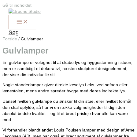
Gå til indholdet
Søg
Forside
/ Gulvlamper
Gulvlamper
En gulvlampe er velegnet til at skabe lys og hyggestemning i stuen,
men er samtidigt et dekorativt, næsten skulpturel designelement,
der viser din individuelle stil.
Nogle standerlamper giver direkte læselys f.eks. ved sofaen eller
lænestolen, mens andre spreder hygge med deres indirekte lys.
Uanset hvilken gulvlampe du ønsker til din stue, eller hvilket formål
den skal opfylde, så har vi en række valgmuligheder til dig i den
absolut bedste kvalitet – og til et bredt prisleje hvor alle kan være
med.
Vi forhandler blandt andet Louis Poulsen lamper med design af Arne
Jacobsen (AJ), men har også et bredt sortiment af gulvlamper fra