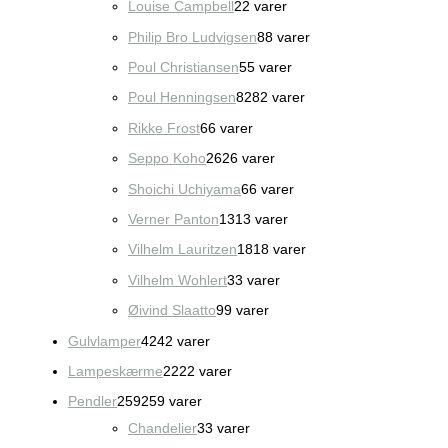
Louise Campbell
2
2 varer
Philip Bro Ludvigsen
8
8 varer
Poul Christiansen
5
5 varer
Poul Henningsen
82
82 varer
Rikke Frost
6
6 varer
Seppo Koho
26
26 varer
Shoichi Uchiyama
6
6 varer
Verner Panton
13
13 varer
Vilhelm Lauritzen
18
18 varer
Vilhelm Wohlert
3
3 varer
Øivind Slaatto
9
9 varer
Gulvlamper
42
42 varer
Lampeskærme
22
22 varer
Pendler
259
259 varer
Chandelier
3
3 varer