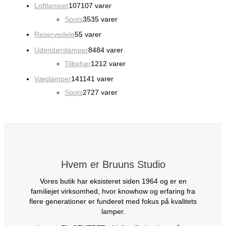
Loftlamper
107
107 varer
Spots
35
35 varer
Reservedele
5
5 varer
Udendørslamper
84
84 varer
Tilbehør
12
12 varer
Væglamper
141
141 varer
Spots
27
27 varer
Hvem er Bruuns Studio
Vores butik har eksisteret siden 1964 og er en
familiejet virksomhed, hvor knowhow og erfaring fra
flere generationer er funderet med fokus på kvalitets
lamper.