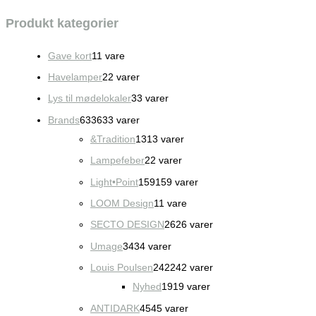
Produkt kategorier
Gave kort
1
1 vare
Havelamper
2
2 varer
Lys til mødelokaler
3
3 varer
Brands
633
633 varer
&Tradition
13
13 varer
Lampefeber
2
2 varer
Light•Point
159
159 varer
LOOM Design
1
1 vare
SECTO DESIGN
26
26 varer
Umage
34
34 varer
Louis Poulsen
242
242 varer
Nyhed
19
19 varer
ANTIDARK
45
45 varer