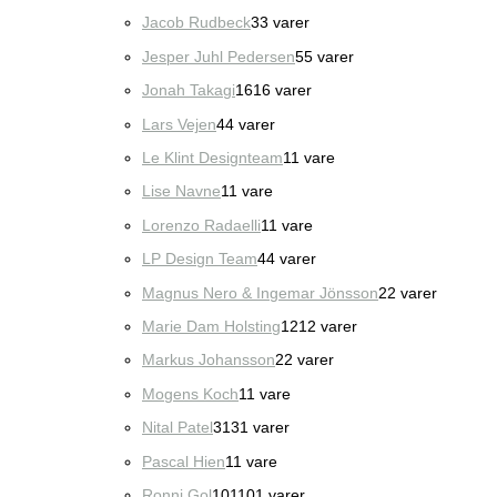
Jacob Rudbeck
3
3 varer
Jesper Juhl Pedersen
5
5 varer
Jonah Takagi
16
16 varer
Lars Vejen
4
4 varer
Le Klint Designteam
1
1 vare
Lise Navne
1
1 vare
Lorenzo Radaelli
1
1 vare
LP Design Team
4
4 varer
Magnus Nero & Ingemar Jönsson
2
2 varer
Marie Dam Holsting
12
12 varer
Markus Johansson
2
2 varer
Mogens Koch
1
1 vare
Nital Patel
31
31 varer
Pascal Hien
1
1 vare
Ronni Gol
101
101 varer