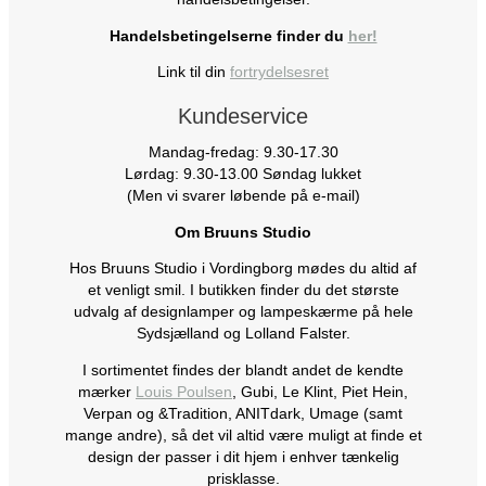
Handelsbetingelserne finder du
her!
Link til din
fortrydelsesret
Kundeservice
Mandag-fredag: 9.30-17.30
Lørdag: 9.30-13.00 Søndag lukket
(Men vi svarer løbende på e-mail)
Om Bruuns Studio
Hos Bruuns Studio i Vordingborg mødes du altid af
et venligt smil. I butikken finder du det største
udvalg af designlamper og lampeskærme på hele
Sydsjælland og Lolland Falster.
I sortimentet findes der blandt andet de kendte
mærker
Louis Poulsen
, Gubi, Le Klint, Piet Hein,
Verpan og &Tradition, ANITdark, Umage (samt
mange andre), så det vil altid være muligt at finde et
design der passer i dit hjem i enhver tænkelig
prisklasse.