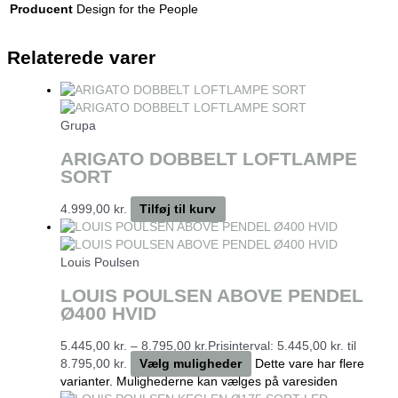
Producent
Design for the People
Relaterede varer
Grupa
ARIGATO DOBBELT LOFTLAMPE
SORT
4.999,00
kr.
Tilføj til kurv
Louis Poulsen
LOUIS POULSEN ABOVE PENDEL
Ø400 HVID
5.445,00
kr.
–
8.795,00
kr.
Prisinterval: 5.445,00 kr. til
8.795,00 kr.
Vælg muligheder
Dette vare har flere
varianter. Mulighederne kan vælges på varesiden