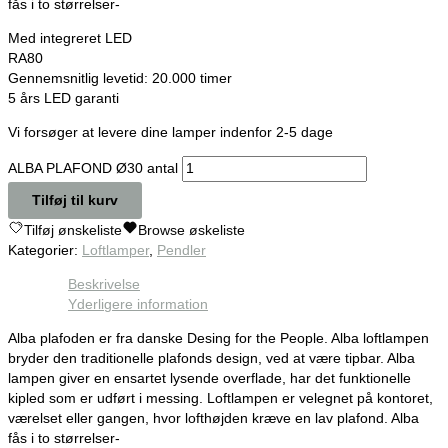
fås i to størrelser-
Med integreret LED
RA80
Gennemsnitlig levetid: 20.000 timer
5 års LED garanti
Vi forsøger at levere dine lamper indenfor 2-5 dage
ALBA PLAFOND Ø30 antal
Tilføj til kurv
Tilføj ønskeliste
Browse øskeliste
Kategorier:
Loftlamper
,
Pendler
Beskrivelse
Yderligere information
Alba plafoden er fra danske Desing for the People. Alba loftlampen
bryder den traditionelle plafonds design, ved at være tipbar. Alba
lampen giver en ensartet lysende overflade, har det funktionelle
kipled som er udført i messing. Loftlampen er velegnet på kontoret,
værelset eller gangen, hvor lofthøjden kræve en lav plafond. Alba
fås i to størrelser-