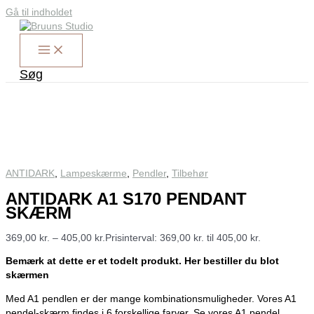
Gå til indholdet
Søg
ANTIDARK
,
Lampeskærme
,
Pendler
,
Tilbehør
ANTIDARK A1 S170 PENDANT
SKÆRM
369,00
kr.
–
405,00
kr.
Prisinterval: 369,00 kr. til 405,00 kr.
Bemærk at dette er et todelt produkt. Her bestiller du blot
skærmen
Med A1 pendlen er der mange kombinationsmuligheder. Vores A1
pendel-skærm findes i 6 forskellige farver. Se vores A1 pendel