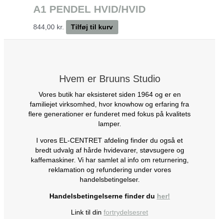
A1 PENDEL HVID/HVID
844,00
kr.
Tilføj til kurv
Hvem er Bruuns Studio
Vores butik har eksisteret siden 1964 og er en
familiejet virksomhed, hvor knowhow og erfaring fra
flere generationer er funderet med fokus på kvalitets
lamper.
I vores EL-CENTRET afdeling finder du også et
bredt udvalg af hårde hvidevarer, støvsugere og
kaffemaskiner. Vi har samlet al info om returnering,
reklamation og refundering under vores
handelsbetingelser.
Handelsbetingelserne finder du
her!
Link til din
fortrydelsesret