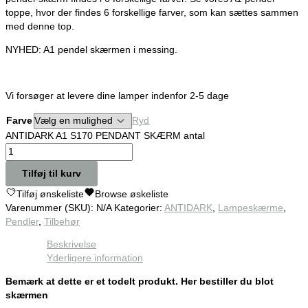
toppe, hvor der findes 6 forskellige farver, som kan sættes sammen
med denne top.
NYHED: A1 pendel skærmen i messing.
Vi forsøger at levere dine lamper indenfor 2-5 dage
Farve
Ryd
ANTIDARK A1 S170 PENDANT SKÆRM antal
Tilføj til kurv
Tilføj ønskeliste
Browse øskeliste
Varenummer (SKU):
N/A
Kategorier:
ANTIDARK
,
Lampeskærme
,
Pendler
,
Tilbehør
Beskrivelse
Yderligere information
Bemærk at dette er et todelt produkt. Her bestiller du blot
skærmen