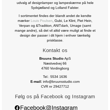
udvalg af designlamper og lampeskærme på hele
Sydsjælland og Lolland Falster.
I sortimentet findes der blandt andet de kendte
mærker
Louis Poulsen
, Gubi, Le Klint, Piet Hein,
Verpan og &Tradition, ANITdark, Umage (samt
mange andre), så det vil altid være muligt at finde et
design der passer i dit hjem i enhver tænkelig
prisklasse.
Kontakt os
Bruuns Studio
ApS
Næstvedvej 66
4760 Vordingborg
Tel.: 5534 1636
E-mail:
info@bruunsstudio.com
CVR nr 29427712
Følg os på Facebook og Instagram
Facebook
Instagram