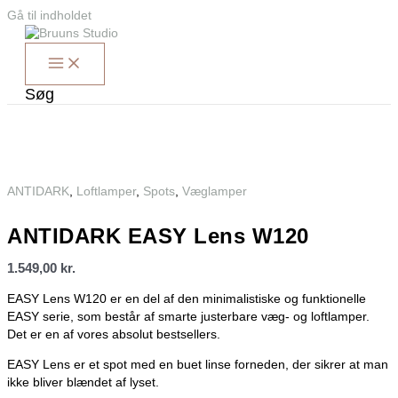
Gå til indholdet
Søg
ANTIDARK
,
Loftlamper
,
Spots
,
Væglamper
ANTIDARK EASY Lens W120
1.549,00
kr.
EASY Lens W120 er en del af den minimalistiske og funktionelle
EASY serie, som består af smarte justerbare væg- og loftlamper.
Det er en af vores absolut bestsellers.
EASY Lens er et spot med en buet linse forneden, der sikrer at man
ikke bliver blændet af lyset.