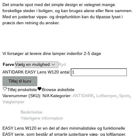
Det smarte spot med det simple design er velegnet mange
forskellige steder i boligen, og kan bruges alene eller flere sammen.
Med en justerbar vippe- og drejefunktion kan du tilpasse lyset i
præcis den retning du ønsker.
Vi forsøger at levere dine lamper indenfor 2-5 dage
Farve
Ryd
ANTIDARK EASY Lens W120 antal
Tilføj til kurv
Tilføj ønskeliste
Browse øskeliste
Varenummer (SKU):
N/A
Kategorier:
ANTIDARK
,
Loftlamper
,
Spots
,
Væglamper
Beskrivelse
Yderligere information
EASY Lens W120 er en del af den minimalistiske og funktionelle
EASY serie, som består af smarte justerbare væg- og loftlamper.