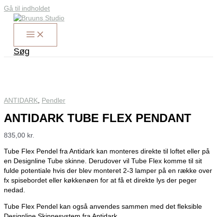
Gå til indholdet
Søg
ANTIDARK
,
Pendler
ANTIDARK TUBE FLEX PENDANT
835,00
kr.
Tube Flex Pendel fra Antidark kan monteres direkte til loftet eller på
en Designline Tube skinne. Derudover vil Tube Flex komme til sit
fulde potentiale hvis der blev monteret 2-3 lamper på en række over
fx spisebordet eller køkkenøen for at få et direkte lys der peger
nedad.
Tube Flex Pendel kan også anvendes sammen med det fleksible
Designline Skinnesystem fra Antidark.