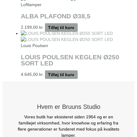
Loftlamper
ALBA PLAFOND Ø38,5
2.199,00
kr.
Tilføj til kurv
Louis Poulsen
LOUIS POULSEN KEGLEN Ø250
SORT LED
4.645,00
kr.
Tilføj til kurv
Hvem er Bruuns Studio
Vores butik har eksisteret siden 1964 og er en
familiejet virksomhed, hvor knowhow og erfaring fra
flere generationer er funderet med fokus på kvalitets
lamper.