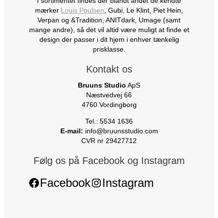
I sortimentet findes der blandt andet de kendte
mærker
Louis Poulsen
, Gubi, Le Klint, Piet Hein,
Verpan og &Tradition, ANITdark, Umage (samt
mange andre), så det vil altid være muligt at finde et
design der passer i dit hjem i enhver tænkelig
prisklasse.
Kontakt os
Bruuns Studio
ApS
Næstvedvej 66
4760 Vordingborg
Tel.: 5534 1636
E-mail:
info@bruunsstudio.com
CVR nr 29427712
Følg os på Facebook og Instagram
Facebook
Instagram