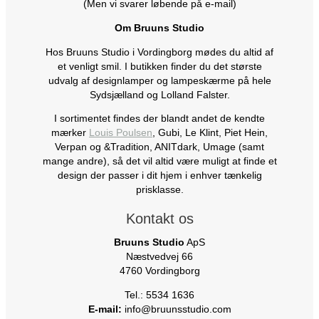
(Men vi svarer løbende på e-mail)
Om Bruuns Studio
Hos Bruuns Studio i Vordingborg mødes du altid af
et venligt smil. I butikken finder du det største
udvalg af designlamper og lampeskærme på hele
Sydsjælland og Lolland Falster.
I sortimentet findes der blandt andet de kendte
mærker
Louis Poulsen
, Gubi, Le Klint, Piet Hein,
Verpan og &Tradition, ANITdark, Umage (samt
mange andre), så det vil altid være muligt at finde et
design der passer i dit hjem i enhver tænkelig
prisklasse.
Kontakt os
Bruuns Studio
ApS
Næstvedvej 66
4760 Vordingborg
Tel.: 5534 1636
E-mail:
info@bruunsstudio.com