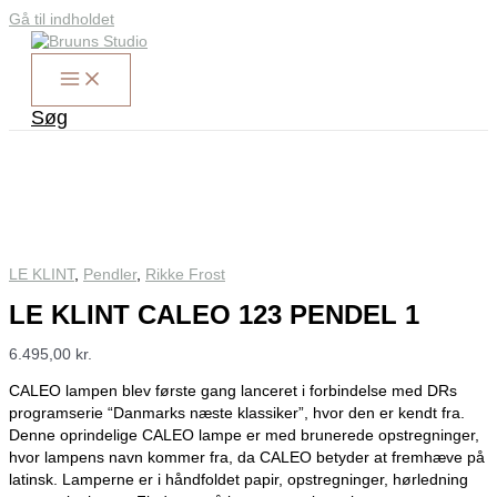
Gå til indholdet
Søg
LE KLINT
,
Pendler
,
Rikke Frost
LE KLINT CALEO 123 PENDEL 1
6.495,00
kr.
CALEO lampen blev første gang lanceret i forbindelse med DRs
programserie “Danmarks næste klassiker”, hvor den er kendt fra.
Denne oprindelige CALEO lampe er med brunerede opstregninger,
hvor lampens navn kommer fra, da CALEO betyder at fremhæve på
latinsk. Lamperne er i håndfoldet papir, opstregninger, hørledning