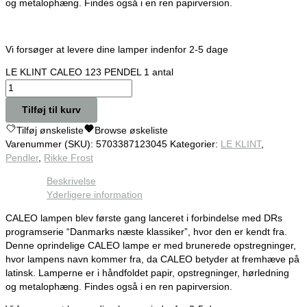
og metalophæng. Findes også i en ren papirversion.
Vi forsøger at levere dine lamper indenfor 2-5 dage
LE KLINT CALEO 123 PENDEL 1 antal
Tilføj til kurv
Tilføj ønskeliste
Browse øskeliste
Varenummer (SKU):
5703387123045
Kategorier:
LE KLINT
,
Pendler
,
Rikke Frost
Beskrivelse
Yderligere information
CALEO lampen blev første gang lanceret i forbindelse med DRs
programserie “Danmarks næste klassiker”, hvor den er kendt fra.
Denne oprindelige CALEO lampe er med brunerede opstregninger,
hvor lampens navn kommer fra, da CALEO betyder at fremhæve på
latinsk. Lamperne er i håndfoldet papir, opstregninger, hørledning
og metalophæng. Findes også i en ren papirversion.