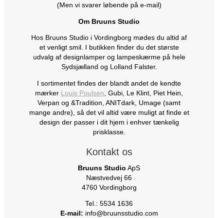
(Men vi svarer løbende på e-mail)
Om Bruuns Studio
Hos Bruuns Studio i Vordingborg mødes du altid af
et venligt smil. I butikken finder du det største
udvalg af designlamper og lampeskærme på hele
Sydsjælland og Lolland Falster.
I sortimentet findes der blandt andet de kendte
mærker
Louis Poulsen
, Gubi, Le Klint, Piet Hein,
Verpan og &Tradition, ANITdark, Umage (samt
mange andre), så det vil altid være muligt at finde et
design der passer i dit hjem i enhver tænkelig
prisklasse.
Kontakt os
Bruuns Studio
ApS
Næstvedvej 66
4760 Vordingborg
Tel.: 5534 1636
E-mail:
info@bruunsstudio.com