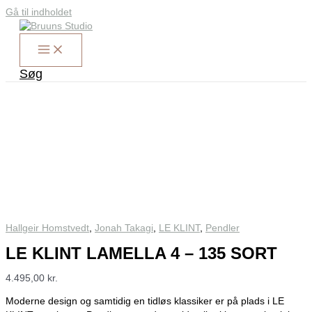
Gå til indholdet
Søg
Hallgeir Homstvedt
,
Jonah Takagi
,
LE KLINT
,
Pendler
LE KLINT LAMELLA 4 – 135 SORT
4.495,00
kr.
Moderne design og samtidig en tidløs klassiker er på plads i LE