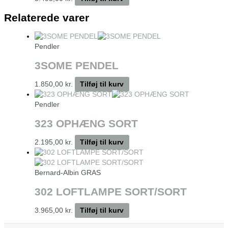
Relaterede varer
Pendler
3SOME PENDEL
1.850,00
kr.
Tilføj til kurv
Pendler
323 OPHÆNG SORT
2.195,00
kr.
Tilføj til kurv
Bernard-Albin GRAS
302 LOFTLAMPE SORT/SORT
3.965,00
kr.
Tilføj til kurv