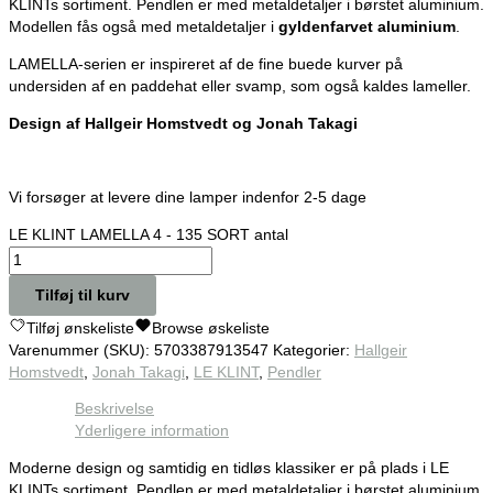
KLINTs sortiment. Pendlen er med metaldetaljer i børstet aluminium.
Modellen fås også med metaldetaljer i
gyldenfarvet aluminium
.
LAMELLA-serien er inspireret af de fine buede kurver på
undersiden af en paddehat eller svamp, som også kaldes lameller.
Design af
Hallgeir Homstvedt og
Jonah Takagi
Vi forsøger at levere dine lamper indenfor 2-5 dage
LE KLINT LAMELLA 4 - 135 SORT antal
Tilføj til kurv
Tilføj ønskeliste
Browse øskeliste
Varenummer (SKU):
5703387913547
Kategorier:
Hallgeir
Homstvedt
,
Jonah Takagi
,
LE KLINT
,
Pendler
Beskrivelse
Yderligere information
Moderne design og samtidig en tidløs klassiker er på plads i LE
KLINTs sortiment. Pendlen er med metaldetaljer i børstet aluminium.