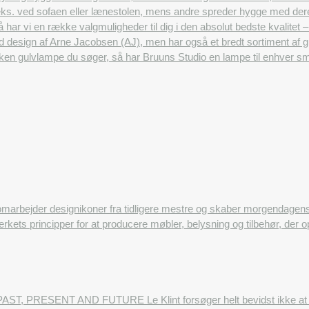
f.eks. ved sofaen eller lænestolen, mens andre spreder hygge med der
 så har vi en række valgmuligheder til dig i den absolut bedste kvalitet –
d design af Arne Jacobsen (AJ), men har også et bredt sortiment af
lken gulvlampe du søger, så har Bruuns Studio en lampe til enhver s
omarbejder designikoner fra tidligere mestre og skaber morgendage
rkets principper for at producere møbler, belysning og tilbehør, der 
AST, PRESENT AND FUTURE Le Klint forsøger helt bevidst ikke at følg