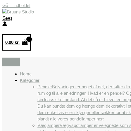
Gå til indholdet
Søg
0,00
kr.
Home
Kategorier
Pendler
Belysningen er noget af det, der løfter di
rum og til alle anledninger. Hvad er en pendel? 
sin klassiske forstand. At det så er blevet en m
Du kan bundte dem og hænge dem dekorativt i et
dem enkeltvis eller i klynger eller rækker for a
blandt alle vores pendellamper her:
Væglamper
Væg-/spotlamper er velegnede som se