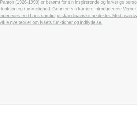
Panton (1926-1998) er berømt for sin inspirerende og farverige pers
ets funktion og rummelighed. Gennem sin karriere introducerede Ver
anderledes end hans samtidige skandinaviske arkitekter. Med usædvan
ikle nye teorier om lysets funktioner og indflydelse.