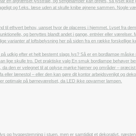
r en afgrænset lysstråle, og sengelamper kan drejes, så lyset ikke g
ageligt og f.eks. læse uden at skulle knibe øjnene sammen. Nogle væ
d til ethvert behov, uanset hvor de placeres i hjemmet. Lyset fra dem 
funktionelle, og benyttes blandt andet i gange, entréer eller værelser
lige varianter af loftsbelysning her på siden fra en række forskellige
på udkig efter et helt bestemt slags lys? Så er en bordlampe måske
man lige skulle tro. Det praktiske valg En smuk bordlampe behøver be
g, da den er velegnet til at oplyse mørke hjørner og områder – præcis
fa eller lænestol – eller den kan gøre dit kontor arbejdsvenligt og 
 er optimale på børneværelset, da LED ikke opvarmer lampen.
lys og hyggestemning i stuen, men er samtidigt et dekorativt, næsten 