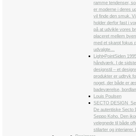
ramme tendenser, som b
er moderne i deres ud
vil finde den smuk. Vi
holder derfor fast i 
på at udvikle vores br
placeret mellem byens
med et skarpt fokus p
udvalgte…
Light•Point
Siden 1995
håndværk. I de sidst
designstil – et desig
produkter er udtryk f
noget, der både er æs
badeværelse, bordlamp
Louis Poulsen
SECTO DESIGN
Sec
De autentiske Secto D
Seppo Koho. Den ikon
velegnede til både off
stilarter og interiøre