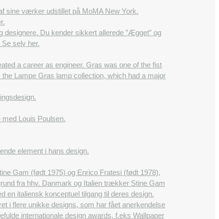
re af sine værker udstillet på MoMA New York.
r.
 designere. Du kender sikkert allerede ”Ægget” og
Se selv her.
ted a career as engineer. Gras was one of the fist
the Lampe Gras lamp collection, which had a major
ningsdesign.
e med Louis Poulsen.
ende element i hans design.
ine Gam (født 1975) og Enrico Fratesi (født 1978),
ggrund fra hhv. Danmark og Italien trækker Stine Gam
n italiensk konceptuel tilgang til deres design.
ret i flere unikke designs, som har fået anerkendelse
ulde internationale design awards, f.eks Wallpaper