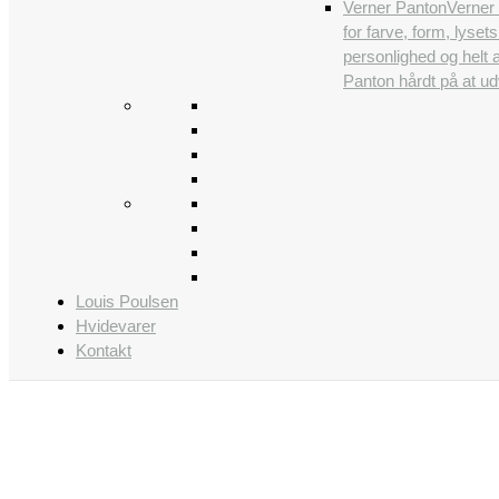
Verner Panton
Verner 
for farve, form, lys
personlighed og helt 
Panton hårdt på at udv
Louis Poulsen
Hvidevarer
Kontakt