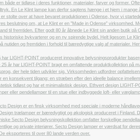
åde er tidløse i deres funktioner, materialer, farver og former. Ofte 
tryk. En Le Klint lampe kan derfor sagtens hænge i et hjem i mange år
 er stolte over at have bevaret produktionen i Odense, hvor vi started
vores beslutning om, at Le Klint er en ”Made in Odense” virksomhed. Me
and til fremtiden. Efter godt 80 år åbnede Le Klint sin anden butik på
 historiske bykvarterer og en ny spirende bydel. Helt ligesom Le Klint
å nutiden og fremtiden i forhold til bæredygtige valg af materialer. 
 har LIGHT-POINT produceret innovative belysningsprodukter baseret p
e 25 år har LIGHT-POINT bragt en omfattende produktkollektion på ma
nsprog, der hele tiden udvikler sig. Virksomheden udfordrer opfattels
or en konsekvent tilgang: en stræben efter den ideelle balance imelle
tetisk tidløst og har et minimalistisk design. Ethvert design LIGHT-P
er eller pendellamper til en stue eller indbyggede loft- eller væglamp
to Design er en finsk virksomhed med speciale i moderne håndlavede d
esign trælamper er bæredygtigt og økologisk produceret i Finland. Des
iske Secto Design belysningskollektion omfatter forskellige pendell
entlige og private interiører. Secto Design lamper er værdsat for deres
r. De eksporteres til over 80 lande verden over.