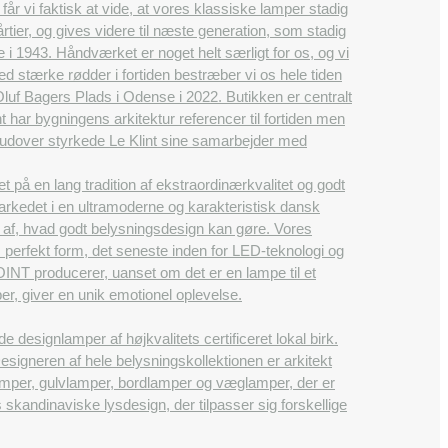
får vi faktisk at vide, at vores klassiske lamper stadig
tier, og gives videre til næste generation, som stadig
e i 1943. Håndværket er noget helt særligt for os, og vi
d stærke rødder i fortiden bestræber vi os hele tiden
 Oluf Bagers Plads i Odense i 2022. Butikken er centralt
 har bygningens arkitektur referencer til fortiden men
Herudover styrkede Le Klint sine samarbejder med
å en lang tradition af ekstraordinærkvalitet og godt
rkedet i en ultramoderne og karakteristisk dansk
en af, hvad godt belysningsdesign kan gøre. Vores
m perfekt form, det seneste inden for LED-teknologi og
OINT producerer, uanset om det er en lampe til et
er, giver en unik emotionel oplevelse.
esignlamper af højkvalitets certificeret lokal birk.
igneren af ​​hele belysningskollektionen er arkitekt
amper, gulvlamper, bordlamper og væglamper, der er
 skandinaviske lysdesign, der tilpasser sig forskellige