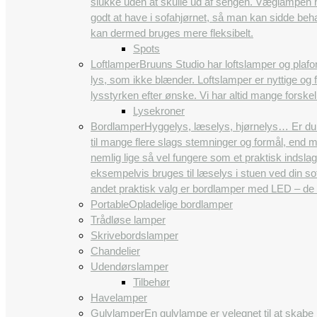
slukke uden at skulle ud af sengen. Væglampen ha
godt at have i sofahjørnet, så man kan sidde beh
kan dermed bruges mere fleksibelt.
Spots
Loftlamper
Bruuns Studio har loftslamper og plafon
lys, som ikke blænder. Loftslamper er nyttige og 
lysstyrken efter ønske. Vi har altid mange forskel
Lysekroner
Bordlamper
Hyggelys, læselys, hjørnelys… Er du 
til mange flere slags stemninger og formål, end 
nemlig lige så vel fungere som et praktisk indsla
eksempelvis bruges til læselys i stuen ved din so
andet praktisk valg er bordlamper med LED – de
Portable
Opladelige bordlamper
Trådløse lamper
Skrivebordslamper
Chandelier
Udendørslamper
Tilbehør
Havelamper
Gulvlamper
En gulvlampe er velegnet til at skabe 