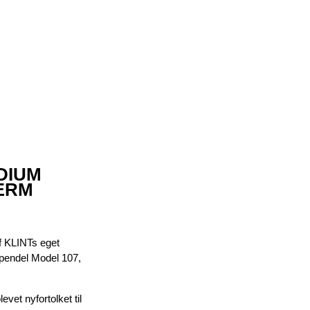
EDIUM
ÆRM
af KLINTs eget
 pendel Model 107,
vet nyfortolket til