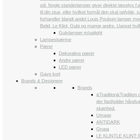
stil. Nogle standerlamper giver direkte læselys 
til din stue, eller hvilket formål den skal opfylde,
forhandler blandt andet Louis Poulsen lamper me
Belid, Le Klint, Gubi og mange andre. Uanset hvi
Gulvlamper m/uplight
Lampeskærme
Pærer
Dekorative pærer
Andre pærer
LED pærer
Gave kort
Brands & Designere
Brands
&Tradition
&Tradition 
der fastholder håndvæ
skønhed.
Umage
ANTIDARK
Grupa
LE KLINT
LE KLINT: P