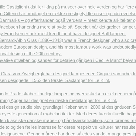
lle Castiglioni udstiller i dag på museer over hele verden og har fle
o Citterio har modtaget en række prestigefyldte priser og udnævnelse
Danmarks – og efterhånden også verdens – mest kendte arkitekter og
acobsen har endnu mere at byde på. Specielt når det gælder lamper. 
y Frandsen er nok mest kendt for at have designet Ball lampen.
Bernard-Albin Gras (1886–1943) was a French designer, who also crea
odern European design, and his most famous work was undoubtedly 
ional design of the 20th century.
vative stræben og sansen for detaljen går igen i Cecilie Manz’ belys
k
Clara von Zweigbergk har designet lampeserien Cirque i samarbejd
sen designede i 1952 den første “Saxlampe” for Le Klint.
ndo Prado skaber finurlige lamper, og overraskelsen er et gennemgå
ming Agger har designet en række metallamper for Le Klint.
i design studie blev grundlagt i København i 2006 af designduoen St
n nyeste generation af møbelarkitekter. Med deres tværkulturelle ba
den klassiske danske møbel- og håndværkstradition, som forenes med e
 to og den fælles interesse for deres respektive kulturer har resulte
e designscene. Gennem årene har duen således vundet mange prestigef