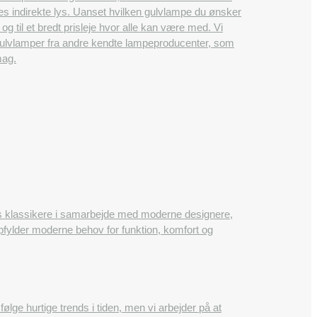
es indirekte lys. Uanset hvilken gulvlampe du ønsker
 og til et bredt prisleje hvor alle kan være med. Vi
 gulvlamper fra andre kendte lampeproducenter, som
mag.
ns klassikere i samarbejde med moderne designere,
opfylder moderne behov for funktion, komfort og
e hurtige trends i tiden, men vi arbejder på at