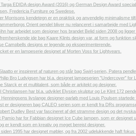
 Targa EDIDA design Award (2016) og German Design Award special (
nsen, Fredericia Furniture og Swedese.
r Morrisons kendetegn er en praktisk og anvendelig minimalisme tilføj
ammerborgs Orient pendel bliver nu relanceret i samarbejde med Lig
hn har arbejdet som designer hos brandet Belid siden 2008 og ligger
remherskende ide bag Kaare Klints design var, at form og funktion sk
se Campbells designs er legende og eksperimenterende.
ket er en lampeserie designet af Morten Voss for Lightyears.
Slaatto er inspireret af naturen og står bag Swirl-serien, Patera pen
hilip Bro Ludvigsen har bl.a. designet lampeserien ”Undercover” for L
pe Starck er et multitalent, som både er arkitekt og designer.
 Christiansen har bl.a. udviklet Elysion skulptur og Le Klint 172 pendel
 Henningsens livslange designer-parløb med Louis Poulsen startede t
st er designeren bag CALEO serien som er kendt fra DRs programse
obert Dudley Best var fascineret af det stramme design og det nyska
 Pamio har for Fabbian designet Ice Cube lampen, som er designet ud
 og er kendt som en kreativ og meget berejst designer.
siden 1995 har designet møbler, og fra 2002 udelukkende haft fokus 