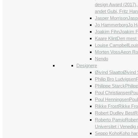
design Award (2017),
andet Gubi, Fritz Ha
Jasper Morrison
Jaspe
Jo Hammerborg
Jo H
Joakim Fihn
Joakim Fi
Kaare Klint
Den mest f
Louise Campbell
Loui
Morten Voss
Aeon Roc
Nendo
Designere
Øivind Slaatto
Øivind 
Philip Bro Ludvigsen
P
Philippe Starck
Philip
Poul Christiansen
Poul
Poul Henningsen
Poul
Rikke Frost
Rikke Fro
Robert Dudley Best
R
Roberto Pamio
Robert
Universitet i Venedig
Seppo Koho
Koho har 