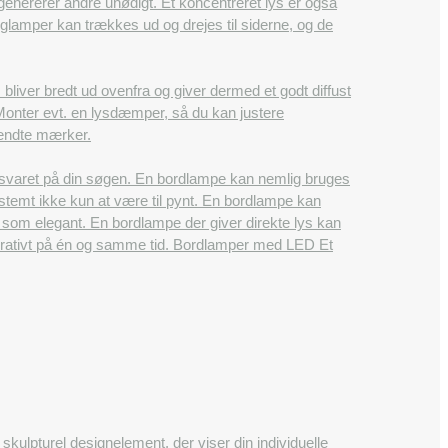
enererer andre unødigt. Et koncentreret lys er også
glamper kan trækkes ud og drejes til siderne, og de
bliver bredt ud ovenfra og giver dermed et godt diffust
. Monter evt. en lysdæmper, så du kan justere
 kendte mærker.
 svaret på din søgen. En bordlampe kan nemlig bruges
stemt ikke kun at være til pynt. En bordlampe kan
t som elegant. En bordlampe der giver direkte lys kan
dekorativt på én og samme tid. Bordlamper med LED Et
skulpturel designelement, der viser din individuelle