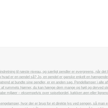
n indretning til næste niveau, og særligt pendler er evergreens, når det
Og hvad er en pendel så? Jo, en pendel er ganske enkelt en hængende l
egatrend at bundte sine pendler, er en anden sag. Pendellamper i alle
 af rummets hjørner, du kan hænge dem mange og højt og derved skab
t skabe miljøer – eksempelvis over spisebordet, køkken øen eller lig
ngelamper, hvor der er brug for et direkte lys ved sengen, så man