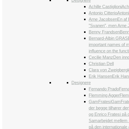
Designere
Achille Castiglioni
Achi
Antonio Citterio
Antoni
Arne Jacobsen
En af 
”Svanen”, men Arne J
Benny Frandsen
Benn
Bernard-Albin GRAS
important names of m
influence on the funct
Cecilie Manz
Den inno
Christian Dell
Clara von Zweigberg
Erik Hansen
Erik Han
Designere
Fernando Prado
Ferna
Flemming Agger
Flem
GamFratesi
GamFrates
der begge tilhører de
og Enrico Fratesi på 
Samarbejdet mellem de
på den international