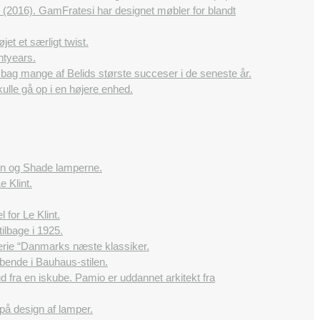
2016). GamFratesi har designet møbler for blandt
et et særligt twist.
htyears.
 bag mange af Belids største succeser i de seneste år.
ulle gå op i en højere enhed.
dlen og Shade lamperne.
e Klint.
 for Le Klint.
ilbage i 1925.
rie “Danmarks næste klassiker.
bende i Bauhaus-stilen.
 fra en iskube. Pamio er uddannet arkitekt fra
på design af lamper.