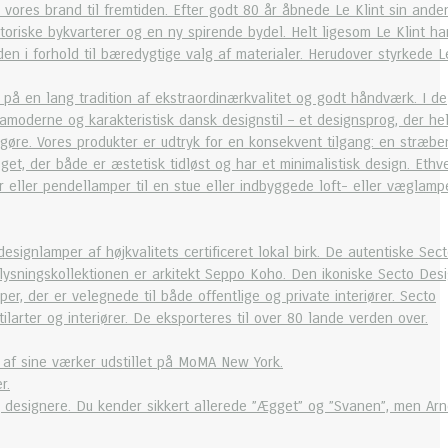
 vores brand til fremtiden. Efter godt 80 år åbnede Le Klint sin ande
toriske bykvarterer og en ny spirende bydel. Helt ligesom Le Klint ha
den i forhold til bæredygtige valg af materialer. Herudover styrkede L
på en lang tradition af ekstraordinærkvalitet og godt håndværk. I de
amoderne og karakteristisk dansk designstil – et designsprog, der he
 gøre. Vores produkter er udtryk for en konsekvent tilgang: en stræbe
et, der både er æstetisk tidløst og har et minimalistisk design. Ethv
eller pendellamper til en stue eller indbyggede loft- eller væglampe
gnlamper af højkvalitets certificeret lokal birk. De autentiske Sec
elysningskollektionen er arkitekt Seppo Koho. Den ikoniske Secto Des
r, der er velegnede til både offentlige og private interiører. Secto
ilarter og interiører. De eksporteres til over 80 lande verden over.
e af sine værker udstillet på MoMA New York.
r.
 designere. Du kender sikkert allerede ”Ægget” og ”Svanen”, men Ar