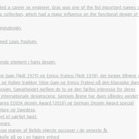
ed a career as engineer. Gras was one of the fist important names 
ollection, which had a major influence on the functional design of
ingsdesign.
med Louis Poulsen.
ende element i hans design.
e Gam (født 1975) og Enrico Fratesi (født 1978), der begge tilhører
 og Italien trækker Stine Gam og Enrico Fratesi på den klassiske dan
design. Samarbejdet mellem de to og den fælles interesse for deres
den internationale designscene. Gennem årene har duen således vundet
, Targa EDIDA design Award (2016) og German Design Award special
niture og Swedese.
t et særligt twist.
years.
bag mange af Belids største succeser i de seneste år.
kulle gå op i en højere enhed.