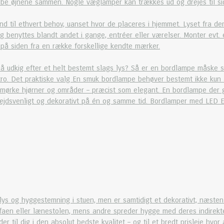
nibe øjnene sammen. Nogle væglamper kan trækkes ud og drejes til si
nd til ethvert behov, uanset hvor de placeres i hjemmet. Lyset fra de
og benyttes blandt andet i gange, entréer eller værelser. Monter evt. 
 på siden fra en række forskellige kendte mærker.
på udkig efter et helt bestemt slags lys? Så er en bordlampe måske 
tro. Det praktiske valg En smuk bordlampe behøver bestemt ikke kun 
e mørke hjørner og områder – præcist som elegant. En bordlampe der gi
rbejdsvenligt og dekorativt på én og samme tid. Bordlamper med LED 
lys og hyggestemning i stuen, men er samtidigt et dekorativt, næsten s
faen eller lænestolen, mens andre spreder hygge med deres indirekte l
er til dig i den absolut bedste kvalitet – og til et bredt prisleje hv