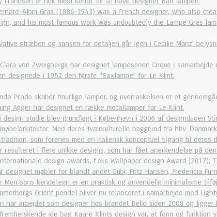
 Frandsen er nok mest kendt for at have designet Ball lampen.
ernard-Albin Gras (1886–1943) was a French designer, who also creat
gn, and his most famous work was undoubtedly the Lampe Gras lamp c
ative stræben og sansen for detaljen går igen i Cecilie Manz’ belysn
Clara von Zweigbergk har designet lampeserien Cirque i samarbejde 
en designede i 1952 den første “Saxlampe” for Le Klint.
ndo Prado skaber finurlige lamper, og overraskelsen er et gennemgå
ing Agger har designet en række metallamper for Le Klint.
 design studie blev grundlagt i København i 2006 af designduoen Stin
møbelarkitekter. Med deres tværkulturelle baggrund fra hhv. Danmark
adition, som forenes med en italiensk konceptuel tilgang til deres 
ar resulteret i flere unikke designs, som har fået anerkendelse på 
internationale design awards, f.eks Wallpaper design Award (2017)
r designet møbler for blandt andet Gubi, Fritz Hansen, Fredericia Fur
r Morrisons kendetegn er en praktisk og anvendelig minimalisme tilføje
mmerborgs Orient pendel bliver nu relanceret i samarbejde med Light
hn har arbejdet som designer hos brandet Belid siden 2008 og ligger 
remherskende ide bag Kaare Klints design var, at form og funktion s