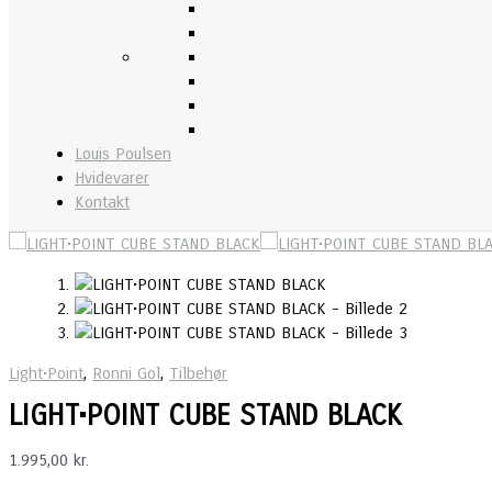
Louis Poulsen
Hvidevarer
Kontakt
Light•Point
,
Ronni Gol
,
Tilbehør
LIGHT•POINT CUBE STAND BLACK
1.995,00
kr.