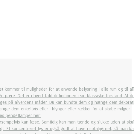
et kommer til muligheder for at anvende belysning i alle rum og til al
re. Det er i hvert fald definitionen i sin klassiske forstand. At d
bruges på alverdens måder. Du kan bundte dem og hænge dem dekorati
ge dem enkeltvis eller i klynger eller rækker for at skabe miljøer –
res pendellamper her:
ksempelvis kan læse. Samtidig kan man tænde og slukke uden at skul
t. Et koncentreret lys er også godt at have i sofahjørnet, så man k