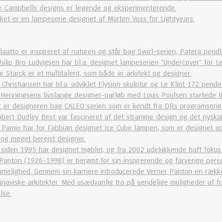
e Campbells designs er legende og eksperimenterende.
et er en lampeserie designet af Morten Voss for Lightyears.
Slaatto er inspireret af naturen og står bag Swirl-serien, Patera pen
hilip Bro Ludvigsen har bl.a. designet lampeserien ”Undercover” for Le
pe Starck er et multitalent, som både er arkitekt og designer.
 Christiansen har bl.a. udviklet Elysion skulptur og Le Klint 172 pendel
 Henningsens livslange designer-parløb med Louis Poulsen startede ti
t er designeren bag CALEO serien som er kendt fra DRs programserie
bert Dudley Best var fascineret af det stramme design og det nyska
 Pamio har for Fabbian designet Ice Cube lampen, som er designet ud f
og meget berejst designer.
siden 1995 har designet møbler, og fra 2002 udelukkende haft fokus
Panton (1926-1998) er berømt for sin inspirerende og farverige perso
ummelighed. Gennem sin karriere introducerede Verner Panton en ræk
naviske arkitekter. Med usædvanlig tro på uendelige muligheder af fo
lse.