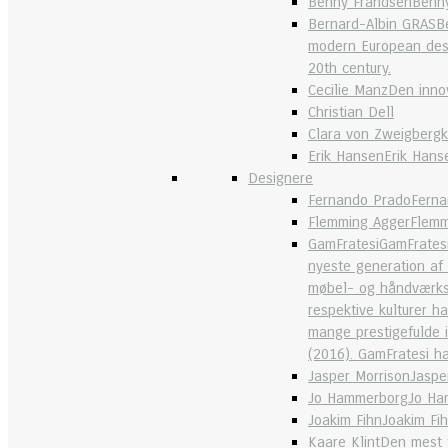
Benny Frandsen
Benny
Bernard-Albin GRAS
B
modern European desi
20th century.
Cecilie Manz
Den innov
Christian Dell
Clara von Zweigbergk
Erik Hansen
Erik Hans
Designere
Fernando Prado
Ferna
Flemming Agger
Flemm
GamFratesi
GamFratesi
nyeste generation af 
møbel- og håndværkstr
respektive kulturer h
mange prestigefulde 
(2016). GamFratesi ha
Jasper Morrison
Jaspe
Jo Hammerborg
Jo Ha
Joakim Fihn
Joakim Fi
Kaare Klint
Den mest f