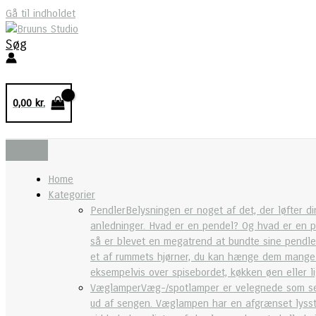
Gå til indholdet
Søg
0,00
kr.
Home
Kategorier
Pendler
Belysningen er noget af det, der løfter di
anledninger. Hvad er en pendel? Og hvad er en pe
så er blevet en megatrend at bundte sine pendle
et af rummets hjørner, du kan hænge dem mange og
eksempelvis over spisebordet, køkken øen eller 
Væglamper
Væg-/spotlamper er velegnede som sen
ud af sengen. Væglampen har en afgrænset lysstrå