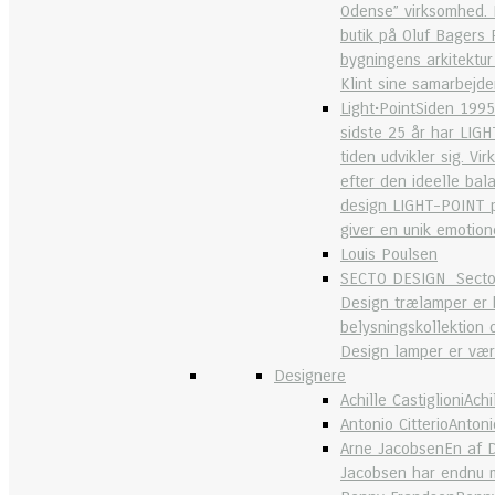
Odense” virksomhed. M
butik på Oluf Bagers 
bygningens arkitektur
Klint sine samarbejd
Light•Point
Siden 1995
sidste 25 år har LIGH
tiden udvikler sig. V
efter den ideelle bal
design LIGHT-POINT pr
giver en unik emotion
Louis Poulsen
SECTO DESIGN
Secto 
Design trælamper er b
belysningskollektion 
Design lamper er værds
Designere
Achille Castiglioni
Achi
Antonio Citterio
Antoni
Arne Jacobsen
En af 
Jacobsen har endnu m