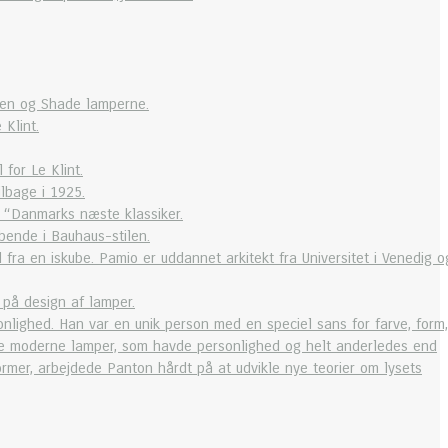
dlen og Shade lamperne.
 Klint.
 for Le Klint.
lbage i 1925.
 “Danmarks næste klassiker.
bende i Bauhaus-stilen.
ra en iskube. Pamio er uddannet arkitekt fra Universitet i Venedig o
 på design af lamper.
nlighed. Han var en unik person med en speciel sans for farve, form,
ke moderne lamper, som havde personlighed og helt anderledes end
rmer, arbejdede Panton hårdt på at udvikle nye teorier om lysets