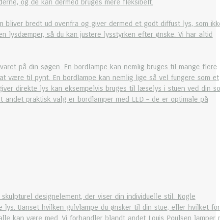
derne, og de kan dermed bruges mere fleksibelt.
m bliver bredt ud ovenfra og giver dermed et godt diffust lys, som ikk
en lysdæmper, så du kan justere lysstyrken efter ønske. Vi har altid
svaret på din søgen. En bordlampe kan nemlig bruges til mange flere
at være til pynt. En bordlampe kan nemlig lige så vel fungere som et
ver direkte lys kan eksempelvis bruges til læselys i stuen ved din s
Et andet praktisk valg er bordlamper med LED – de er optimale på
kulpturel designelement, der viser din individuelle stil. Nogle
ys. Uanset hvilken gulvlampe du ønsker til din stue, eller hvilket fo
or alle kan være med. Vi forhandler blandt andet Louis Poulsen lamper