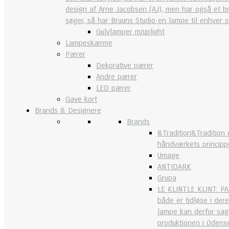
design af Arne Jacobsen (AJ), men har også et br
søger, så har Bruuns Studio en lampe til enhver 
Gulvlamper m/uplight
Lampeskærme
Pærer
Dekorative pærer
Andre pærer
LED pærer
Gave kort
Brands & Designere
Brands
&Tradition
&Tradition
håndværkets princippe
Umage
ANTIDARK
Grupa
LE KLINT
LE KLINT: PA
både er tidløse i dere
lampe kan derfor sagt
produktionen i Odense