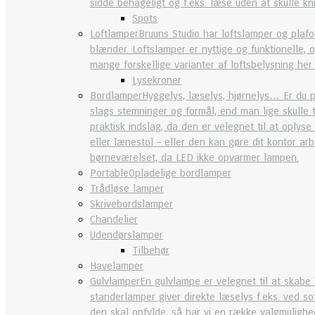
sidde behageligt og f.eks. læse uden at skulle k
Spots
Loftlamper
Bruuns Studio har loftslamper og plafo
blænder. Loftslamper er nyttige og funktionelle, 
mange forskellige varianter af loftsbelysning her
Lysekroner
Bordlamper
Hyggelys, læselys, hjørnelys… Er du 
slags stemninger og formål, end man lige skulle 
praktisk indslag, da den er velegnet til at oplys
eller lænestol – eller den kan gøre dit kontor a
børneværelset, da LED ikke opvarmer lampen.
Portable
Opladelige bordlamper
Trådløse lamper
Skrivebordslamper
Chandelier
Udendørslamper
Tilbehør
Havelamper
Gulvlamper
En gulvlampe er velegnet til at skabe 
standerlamper giver direkte læselys f.eks. ved so
den skal opfylde, så har vi en række valgmulighed