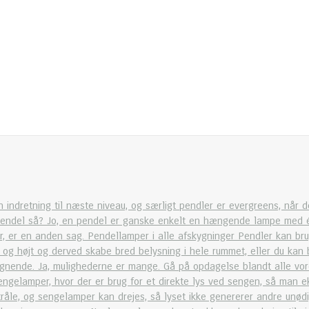
n indretning til næste niveau, og særligt pendler er evergreens, når d
ndel så? Jo, en pendel er ganske enkelt en hængende lampe med én pæ
r, er en anden sag. Pendellamper i alle afskygninger Pendler kan 
 højt og derved skabe bred belysning i hele rummet, eller du kan bru
lignende. Ja, mulighederne er mange. Gå på opdagelse blandt alle vo
gelamper, hvor der er brug for et direkte lys ved sengen, så man e
le, og sengelamper kan drejes, så lyset ikke genererer andre unødig