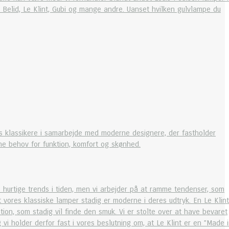
Belid, Le Klint, Gubi og mange andre. Uanset hvilken gulvlampe du
s klassikere i samarbejde med moderne designere, der fastholder
ne behov for funktion, komfort og skønhed.
 hurtige trends i tiden, men vi arbejder på at ramme tendenser, som
 at vores klassiske lamper stadig er moderne i deres udtryk. En Le Klint
ion, som stadig vil finde den smuk. Vi er stolte over at have bevaret
 vi holder derfor fast i vores beslutning om, at Le Klint er en ”Made 