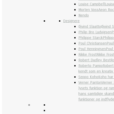
Louise Campbell
Louis
Morten Voss
Aeon Rock
Nendo
Designere
Øivind Slaatto
Øivind 
Philip Bro Ludvigsen
P
Philippe Starck
Philip
Poul Christiansen
Poul
Poul Henningsen
Poul
Rikke Frost
Rikke Fros
Robert Dudley Best
Ro
Roberto Pamio
Robert
kendt som en kreativ 
Seppo Koho
Koho har 
Verner Panton
Verner 
lysets funktion og r
hans samtidige skandi
funktioner og indflyde