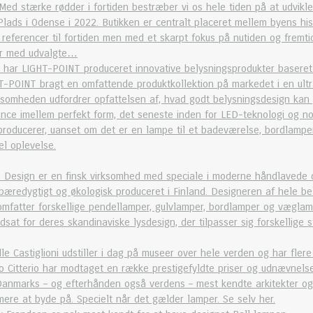
ed stærke rødder i fortiden bestræber vi os hele tiden på at udvikle
Plads i Odense i 2022. Butikken er centralt placeret mellem byens his
 referencer til fortiden men med et skarpt fokus på nutiden og fremti
er med udvalgte…
 har LIGHT-POINT produceret innovative belysningsprodukter baseret 
T-POINT bragt en omfattende produktkollektion på markedet i en ultr
irksomheden udfordrer opfattelsen af, hvad godt belysningsdesign kan
ance imellem perfekt form, det seneste inden for LED-teknologi og nog
oducerer, uanset om det er en lampe til et badeværelse, bordlamper 
el oplevelse.
Design er en finsk virksomhed med speciale i moderne håndlavede desi
æredygtigt og økologisk produceret i Finland. Designeren af ​​hele b
omfatter forskellige pendellamper, gulvlamper, bordlamper og væglampe
at for deres skandinaviske lysdesign, der tilpasser sig forskellige st
lle Castiglioni udstiller i dag på museer over hele verden og har fler
o Citterio har modtaget en række prestigefyldte priser og udnævnelse
Danmarks – og efterhånden også verdens – mest kendte arkitekter og
ere at byde på. Specielt når det gælder lamper. Se selv her.