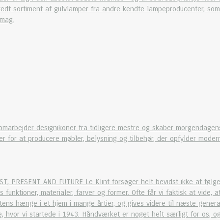
edt sortiment af gulvlamper fra andre kendte lampeproducenter, som 
smag.
 omarbejder designikoner fra tidligere mestre og skaber morgendagen
r for at producere møbler, belysning og tilbehør, der opfylder moder
ST, PRESENT AND FUTURE Le Klint forsøger helt bevidst ikke at følge
s funktioner, materialer, farver og former. Ofte får vi faktisk at vide,
ens hænge i et hjem i mange årtier, og gives videre til næste generat
, hvor vi startede i 1943. Håndværket er noget helt særligt for os, og