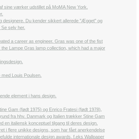
re af sine værker udstillet på MoMA New York.
r.
 designere. Du kender sikkert allerede ”Ægget” og
Se selv her.
ted a career as engineer. Gras was one of the fist
the Lampe Gras lamp collection, which had a major
ningsdesign.
e med Louis Poulsen.
ende element i hans design.
ine Gam (født 1975) og Enrico Fratesi (født 1978),
ggrund fra hhv. Danmark og Italien trækker Stine Gam
n italiensk konceptuel tilgang til deres design.
ret i flere unikke designs, som har fået anerkendelse
ulde internationale design awards, f.eks Wallpaper