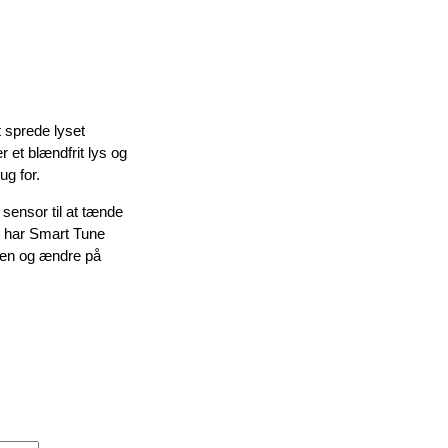
t sprede lyset
 et blændfrit lys og
g for.
 sensor til at tænde
t har Smart Tune
rken og ændre på