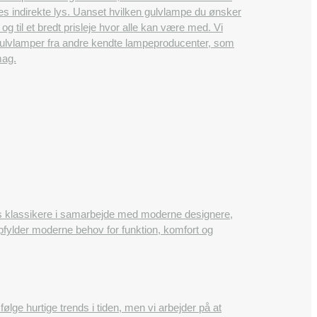
es indirekte lys. Uanset hvilken gulvlampe du ønsker
 og til et bredt prisleje hvor alle kan være med. Vi
 gulvlamper fra andre kendte lampeproducenter, som
mag.
ns klassikere i samarbejde med moderne designere,
opfylder moderne behov for funktion, komfort og
e hurtige trends i tiden, men vi arbejder på at