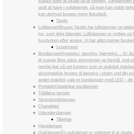
slukke uden at skulle ud af sengen. Væglampen ha
godt at have i sofahjørnet, så man kan sidde beh
kan dermed bruges mere fleksibelt.
Spots
Loftlamper
Bruuns Studio har loftslamper og plafon
lys, som ikke blænder. Loftslamper er nyttige og 
lysstyrken efter ønske. Vi har altid mange forskel
Lysekroner
Bordlamper
Hyggelys, læselys, hjørnelys… Er du 
til mange flere slags stemninger og formål, end 
nemlig lige så vel fungere som et praktisk indsla
eksempelvis bruges til læselys i stuen ved din so
andet praktisk valg er bordlamper med LED – de
Portable
Opladelige bordlamper
Trådløse lamper
Skrivebordslamper
Chandelier
Udendørslamper
Tilbehør
Havelamper
Gulvlamper
En gulvlampe er velegnet til at skabe 