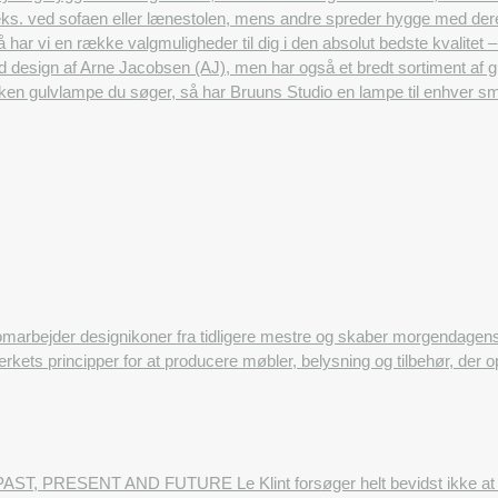
f.eks. ved sofaen eller lænestolen, mens andre spreder hygge med der
 så har vi en række valgmuligheder til dig i den absolut bedste kvalitet –
d design af Arne Jacobsen (AJ), men har også et bredt sortiment af
lken gulvlampe du søger, så har Bruuns Studio en lampe til enhver s
omarbejder designikoner fra tidligere mestre og skaber morgendage
rkets principper for at producere møbler, belysning og tilbehør, der 
AST, PRESENT AND FUTURE Le Klint forsøger helt bevidst ikke at følg