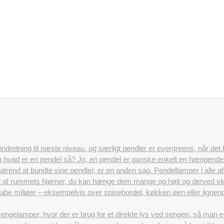
n indretning til næste niveau, og særligt pendler er evergreens, når det
Og hvad er en pendel så? Jo, en pendel er ganske enkelt en hængende l
egatrend at bundte sine pendler, er en anden sag. Pendellamper i alle
 af rummets hjørner, du kan hænge dem mange og højt og derved skab
t skabe miljøer – eksempelvis over spisebordet, køkken øen eller lig
ngelamper, hvor der er brug for et direkte lys ved sengen, så man