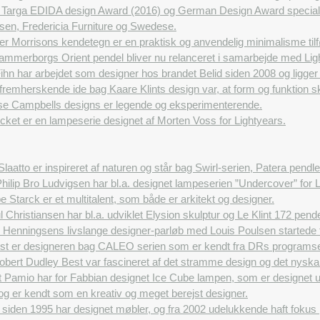
 Targa EDIDA design Award (2016) og German Design Award special (
nsen, Fredericia Furniture og Swedese.
r Morrisons kendetegn er en praktisk og anvendelig minimalisme tilføj
ammerborgs Orient pendel bliver nu relanceret i samarbejde med Lig
hn har arbejdet som designer hos brandet Belid siden 2008 og ligger
remherskende ide bag Kaare Klints design var, at form og funktion sk
se Campbells designs er legende og eksperimenterende.
ket er en lampeserie designet af Morten Voss for Lightyears.
Slaatto er inspireret af naturen og står bag Swirl-serien, Patera pen
hilip Bro Ludvigsen har bl.a. designet lampeserien ”Undercover” for L
pe Starck er et multitalent, som både er arkitekt og designer.
 Christiansen har bl.a. udviklet Elysion skulptur og Le Klint 172 pendel
 Henningsens livslange designer-parløb med Louis Poulsen startede t
st er designeren bag CALEO serien som er kendt fra DRs programse
obert Dudley Best var fascineret af det stramme design og det nyska
 Pamio har for Fabbian designet Ice Cube lampen, som er designet ud
 og er kendt som en kreativ og meget berejst designer.
siden 1995 har designet møbler, og fra 2002 udelukkende haft fokus 