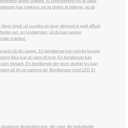
enererer andre unødigt. Et koncentreret lys er også
glamper kan trækkes ud og drejes til siderne, og de
bliver bredt ud ovenfra og giver dermed et godt diffust
. Monter evt. en lysdæmper, så du kan justere
 kendte mærker.
 svaret på din søgen. En bordlampe kan nemlig bruges
stemt ikke kun at være til pynt. En bordlampe kan
t som elegant. En bordlampe der giver direkte lys kan
dekorativt på én og samme tid. Bordlamper med LED Et
skulpturel designelement, der viser din individuelle