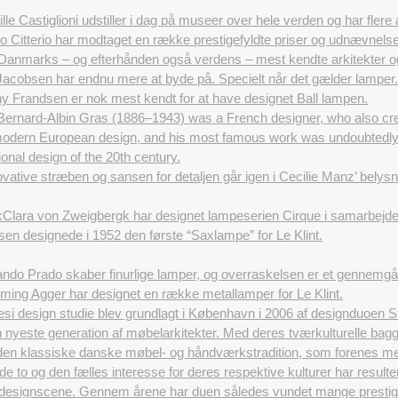
lle Castiglioni udstiller i dag på museer over hele verden og har fle
o Citterio har modtaget en række prestigefyldte priser og udnævnelse
Danmarks – og efterhånden også verdens – mest kendte arkitekter og
acobsen har endnu mere at byde på. Specielt når det gælder lamper. 
y Frandsen er nok mest kendt for at have designet Ball lampen.
Bernard-Albin Gras (1886–1943) was a French designer, who also crea
odern European design, and his most famous work was undoubtedly 
ional design of the 20th century.
vative stræben og sansen for detaljen går igen i Cecilie Manz’ belys
k
Clara von Zweigbergk har designet lampeserien Cirque i samarbejd
sen designede i 1952 den første “Saxlampe” for Le Klint.
ndo Prado skaber finurlige lamper, og overraskelsen er et gennemgå
ming Agger har designet en række metallamper for Le Klint.
i design studie blev grundlagt i København i 2006 af designduoen St
n nyeste generation af møbelarkitekter. Med deres tværkulturelle ba
den klassiske danske møbel- og håndværkstradition, som forenes med e
 to og den fælles interesse for deres respektive kulturer har resulte
e designscene. Gennem årene har duen således vundet mange prestigef