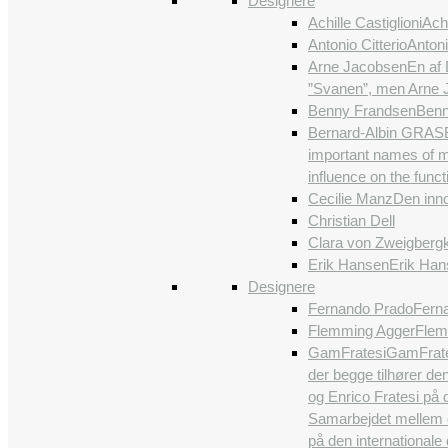
Designere
Achille Castiglioni
Achi
Antonio Citterio
Antoni
Arne Jacobsen
En af 
”Svanen”, men Arne J
Benny Frandsen
Benn
Bernard-Albin GRAS
important names of m
influence on the funct
Cecilie Manz
Den inno
Christian Dell
Clara von Zweigberg
Erik Hansen
Erik Han
Designere
Fernando Prado
Ferna
Flemming Agger
Flem
GamFratesi
GamFrates
der begge tilhører de
og Enrico Fratesi på 
Samarbejdet mellem de
på den international