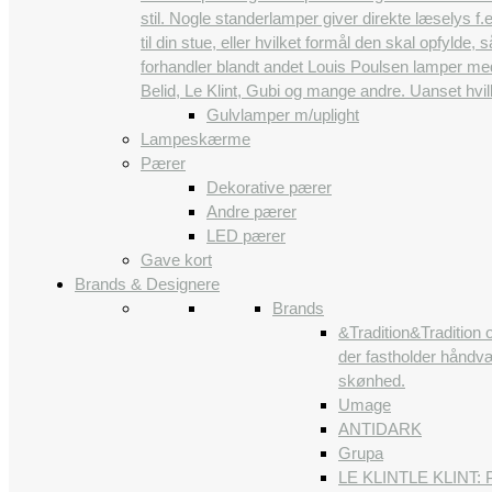
stil. Nogle standerlamper giver direkte læselys 
til din stue, eller hvilket formål den skal opfylde,
forhandler blandt andet Louis Poulsen lamper me
Belid, Le Klint, Gubi og mange andre. Uanset hvi
Gulvlamper m/uplight
Lampeskærme
Pærer
Dekorative pærer
Andre pærer
LED pærer
Gave kort
Brands & Designere
Brands
&Tradition
&Tradition 
der fastholder håndvæ
skønhed.
Umage
ANTIDARK
Grupa
LE KLINT
LE KLINT: P