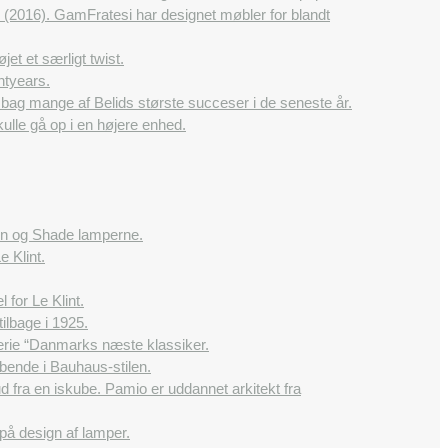
2016). GamFratesi har designet møbler for blandt
et et særligt twist.
htyears.
 bag mange af Belids største succeser i de seneste år.
ulle gå op i en højere enhed.
dlen og Shade lamperne.
e Klint.
 for Le Klint.
ilbage i 1925.
rie “Danmarks næste klassiker.
bende i Bauhaus-stilen.
 fra en iskube. Pamio er uddannet arkitekt fra
på design af lamper.