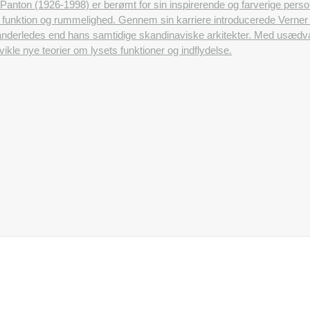
Panton (1926-1998) er berømt for sin inspirerende og farverige pers
ets funktion og rummelighed. Gennem sin karriere introducerede Ver
anderledes end hans samtidige skandinaviske arkitekter. Med usædvan
ikle nye teorier om lysets funktioner og indflydelse.