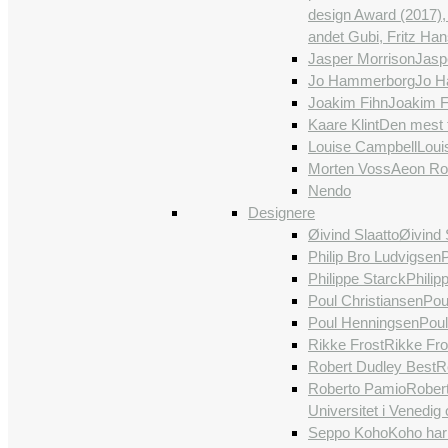
design Award (2017),
andet Gubi, Fritz Ha
Jasper Morrison
Jaspe
Jo Hammerborg
Jo H
Joakim Fihn
Joakim Fi
Kaare Klint
Den mest f
Louise Campbell
Loui
Morten Voss
Aeon Roc
Nendo
Designere
Øivind Slaatto
Øivind 
Philip Bro Ludvigsen
P
Philippe Starck
Philip
Poul Christiansen
Poul
Poul Henningsen
Poul
Rikke Frost
Rikke Fro
Robert Dudley Best
R
Roberto Pamio
Robert
Universitet i Venedig
Seppo Koho
Koho har 