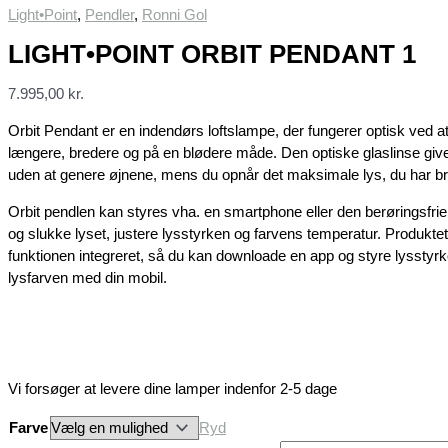
Light•Point
,
Pendler
,
Ronni Gol
LIGHT•POINT ORBIT PENDANT 1
7.995,00
kr.
Orbit Pendant er en indendørs loftslampe, der fungerer optisk ved a
længere, bredere og på en blødere måde. Den optiske glaslinse giver
uden at genere øjnene, mens du opnår det maksimale lys, du har bru
Orbit pendlen kan styres vha. en smartphone eller den berøringsfrie
og slukke lyset, justere lysstyrken og farvens temperatur. Produkte
funktionen integreret, så du kan downloade en app og styre lyssty
lysfarven med din mobil.
Vi forsøger at levere dine lamper indenfor 2-5 dage
Farve
Ryd