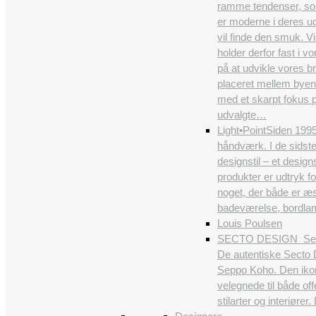
ramme tendenser, som b
er moderne i deres ud
vil finde den smuk. Vi
holder derfor fast i 
på at udvikle vores br
placeret mellem byens
med et skarpt fokus p
udvalgte…
Light•Point
Siden 1995
håndværk. I de sidst
designstil – et desig
produkter er udtryk f
noget, der både er æs
badeværelse, bordlamp
Louis Poulsen
SECTO DESIGN
Sec
De autentiske Secto D
Seppo Koho. Den ikon
velegnede til både off
stilarter og interiøre