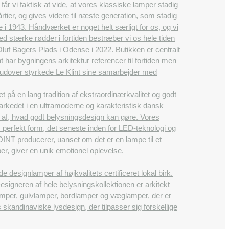
får vi faktisk at vide, at vores klassiske lamper stadig
tier, og gives videre til næste generation, som stadig
e i 1943. Håndværket er noget helt særligt for os, og vi
d stærke rødder i fortiden bestræber vi os hele tiden
 Oluf Bagers Plads i Odense i 2022. Butikken er centralt
 har bygningens arkitektur referencer til fortiden men
Herudover styrkede Le Klint sine samarbejder med
å en lang tradition af ekstraordinærkvalitet og godt
rkedet i en ultramoderne og karakteristisk dansk
en af, hvad godt belysningsdesign kan gøre. Vores
m perfekt form, det seneste inden for LED-teknologi og
OINT producerer, uanset om det er en lampe til et
er, giver en unik emotionel oplevelse.
esignlamper af højkvalitets certificeret lokal birk.
igneren af ​​hele belysningskollektionen er arkitekt
amper, gulvlamper, bordlamper og væglamper, der er
 skandinaviske lysdesign, der tilpasser sig forskellige