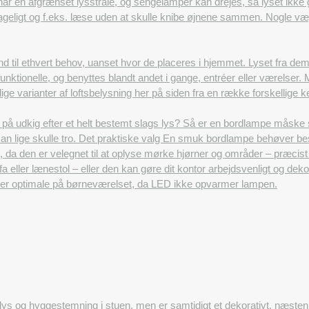
r en afgrænset lysstråle, og sengelamper kan drejes, så lyset ikke g
ageligt og f.eks. læse uden at skulle knibe øjnene sammen. Nogle væ
d til ethvert behov, uanset hvor de placeres i hjemmet. Lyset fra dem 
funktionelle, og benyttes blandt andet i gange, entréer eller værelser
lige varianter af loftsbelysning her på siden fra en række forskellige
på udkig efter et helt bestemt slags lys? Så er en bordlampe måske
man lige skulle tro. Det praktiske valg En smuk bordlampe behøver be
g, da den er velegnet til at oplyse mørke hjørner og områder – præcis
fa eller lænestol – eller den kan gøre dit kontor arbejdsvenligt og 
 er optimale på børneværelset, da LED ikke opvarmer lampen.
lys og hyggestemning i stuen, men er samtidigt et dekorativt, næsten 