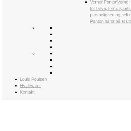
Verner Panton
Verner 
for farve, form, lys
personlighed og helt 
Panton hårdt på at udv
Louis Poulsen
Hvidevarer
Kontakt