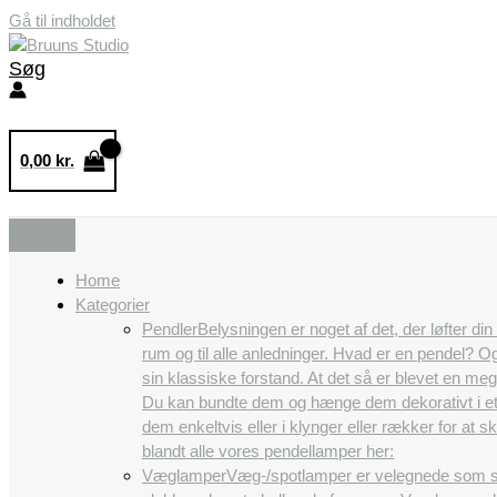
Gå til indholdet
Søg
0,00
kr.
Home
Kategorier
Pendler
Belysningen er noget af det, der løfter di
rum og til alle anledninger. Hvad er en pendel? 
sin klassiske forstand. At det så er blevet en m
Du kan bundte dem og hænge dem dekorativt i et
dem enkeltvis eller i klynger eller rækker for a
blandt alle vores pendellamper her:
Væglamper
Væg-/spotlamper er velegnede som se