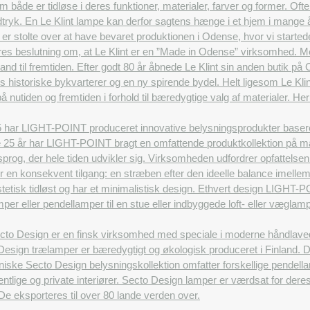
åde er tidløse i deres funktioner, materialer, farver og former. Ofte 
tryk. En Le Klint lampe kan derfor sagtens hænge i et hjem i mange år
 er stolte over at have bevaret produktionen i Odense, hvor vi started
vores beslutning om, at Le Klint er en ”Made in Odense” virksomhed. Me
and til fremtiden. Efter godt 80 år åbnede Le Klint sin anden butik på
 historiske bykvarterer og en ny spirende bydel. Helt ligesom Le Klint
å nutiden og fremtiden i forhold til bæredygtige valg af materialer. 
 har LIGHT-POINT produceret innovative belysningsprodukter baseret p
e 25 år har LIGHT-POINT bragt en omfattende produktkollektion på ma
nsprog, der hele tiden udvikler sig. Virksomheden udfordrer opfattels
or en konsekvent tilgang: en stræben efter den ideelle balance imelle
tetisk tidløst og har et minimalistisk design. Ethvert design LIGHT-P
er eller pendellamper til en stue eller indbyggede loft- eller væglamp
to Design er en finsk virksomhed med speciale i moderne håndlavede d
esign trælamper er bæredygtigt og økologisk produceret i Finland. Des
iske Secto Design belysningskollektion omfatter forskellige pendell
entlige og private interiører. Secto Design lamper er værdsat for deres
r. De eksporteres til over 80 lande verden over.