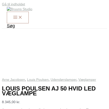
Gå til indholdet
Søg
Arne Jacobsen
,
Louis Poulsen
,
Udendørslamper
,
Væglamper
LOUIS POULSEN AJ 50 HVID LED
VÆGLAMPE
8.345,00
kr.