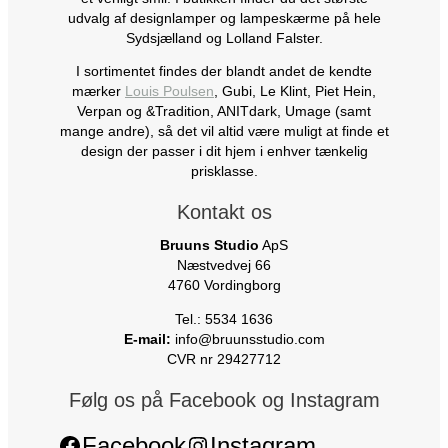
udvalg af designlamper og lampeskærme på hele
Sydsjælland og Lolland Falster.
I sortimentet findes der blandt andet de kendte
mærker
Louis Poulsen
, Gubi, Le Klint, Piet Hein,
Verpan og &Tradition, ANITdark, Umage (samt
mange andre), så det vil altid være muligt at finde et
design der passer i dit hjem i enhver tænkelig
prisklasse.
Kontakt os
Bruuns Studio
ApS
Næstvedvej 66
4760 Vordingborg
Tel.: 5534 1636
E-mail:
info@bruunsstudio.com
CVR nr 29427712
Følg os på Facebook og Instagram
Facebook
Instagram