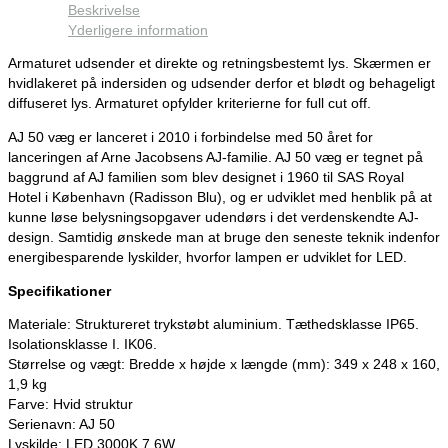
Beskrivelse
Yderligere information
Armaturet udsender et direkte og retningsbestemt lys. Skærmen er
hvidlakeret på indersiden og udsender derfor et blødt og behageligt
diffuseret lys. Armaturet opfylder kriterierne for full cut off.
AJ 50 væg er lanceret i 2010 i forbindelse med 50 året for
lanceringen af Arne Jacobsens AJ-familie. AJ 50 væg er tegnet på
baggrund af AJ familien som blev designet i 1960 til SAS Royal
Hotel i København (Radisson Blu), og er udviklet med henblik på at
kunne løse belysningsopgaver udendørs i det verdenskendte AJ-
design. Samtidig ønskede man at bruge den seneste teknik indenfor
energibesparende lyskilder, hvorfor lampen er udviklet for LED.
Specifikationer
Materiale: Struktureret trykstøbt aluminium. Tæthedsklasse IP65.
Isolationsklasse I. IK06.
Størrelse og vægt: Bredde x højde x længde (mm): 349 x 248 x 160,
1,9 kg
Farve: Hvid struktur
Serienavn: AJ 50
Lyskilde: LED 3000K 7.6W