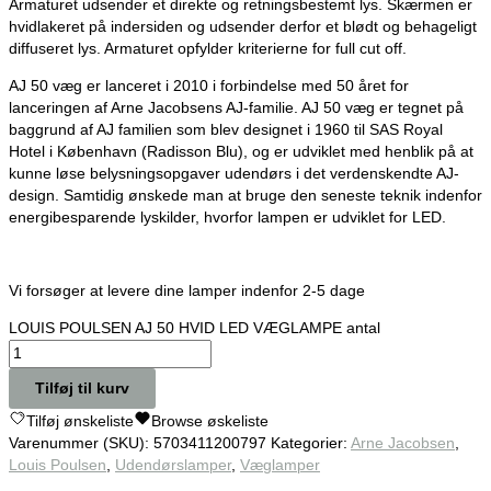
Armaturet udsender et direkte og retningsbestemt lys. Skærmen er
hvidlakeret på indersiden og udsender derfor et blødt og behageligt
diffuseret lys. Armaturet opfylder kriterierne for full cut off.
AJ 50 væg er lanceret i 2010 i forbindelse med 50 året for
lanceringen af Arne Jacobsens AJ-familie. AJ 50 væg er tegnet på
baggrund af AJ familien som blev designet i 1960 til SAS Royal
Hotel i København (Radisson Blu), og er udviklet med henblik på at
kunne løse belysningsopgaver udendørs i det verdenskendte AJ-
design. Samtidig ønskede man at bruge den seneste teknik indenfor
energibesparende lyskilder, hvorfor lampen er udviklet for LED.
Vi forsøger at levere dine lamper indenfor 2-5 dage
LOUIS POULSEN AJ 50 HVID LED VÆGLAMPE antal
Tilføj til kurv
Tilføj ønskeliste
Browse øskeliste
Varenummer (SKU):
5703411200797
Kategorier:
Arne Jacobsen
,
Louis Poulsen
,
Udendørslamper
,
Væglamper