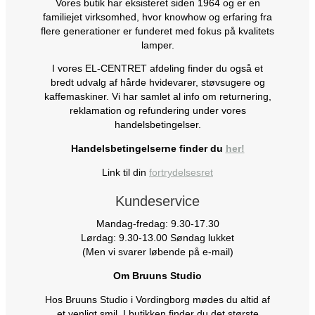
Vores butik har eksisteret siden 1964 og er en
familiejet virksomhed, hvor knowhow og erfaring fra
flere generationer er funderet med fokus på kvalitets
lamper.
I vores EL-CENTRET afdeling finder du også et
bredt udvalg af hårde hvidevarer, støvsugere og
kaffemaskiner. Vi har samlet al info om returnering,
reklamation og refundering under vores
handelsbetingelser.
Handelsbetingelserne finder du
her!
Link til din
fortrydelsesret
Kundeservice
Mandag-fredag: 9.30-17.30
Lørdag: 9.30-13.00 Søndag lukket
(Men vi svarer løbende på e-mail)
Om Bruuns Studio
Hos Bruuns Studio i Vordingborg mødes du altid af
et venligt smil. I butikken finder du det største