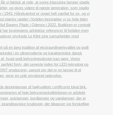
får vi faktisk at vide, at vores klassiske lamper stadig
tier, og gives videre til næste generation, som stadig
e i 1943. Håndværket er noget helt særligt for os, og vi
d stærke rødder i fortiden bestræber vi os hele tiden
 Oluf Bagers Plads i Odense i 2022. Butikken er centralt
 har bygningens arkitektur referencer til fortiden men
Herudover styrkede Le Klint sine samarbejder med
å en lang tradition af ekstraordinærkvalitet og godt
rkedet i en ultramoderne og karakteristisk dansk
en af, hvad godt belysningsdesign kan gøre. Vores
m perfekt form, det seneste inden for LED-teknologi og
OINT producerer, uanset om det er en lampe til et
er, giver en unik emotionel oplevelse.
esignlamper af højkvalitets certificeret lokal birk.
igneren af ​​hele belysningskollektionen er arkitekt
amper, gulvlamper, bordlamper og væglamper, der er
 skandinaviske lysdesign, der tilpasser sig forskellige