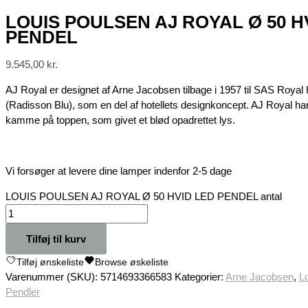
LOUIS POULSEN AJ ROYAL Ø 50 H
PENDEL
9.545,00
kr.
AJ Royal er designet af Arne Jacobsen tilbage i 1957 til SAS Royal
(Radisson Blu), som en del af hotellets designkoncept. AJ Royal har
kamme på toppen, som givet et blød opadrettet lys.
Vi forsøger at levere dine lamper indenfor 2-5 dage
LOUIS POULSEN AJ ROYAL Ø 50 HVID LED PENDEL antal
Tilføj til kurv
Tilføj ønskeliste
Browse øskeliste
Varenummer (SKU):
5714693366583
Kategorier:
Arne Jacobsen
,
L
Pendler