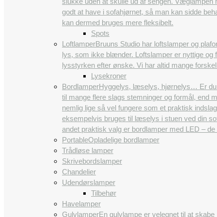
slukke uden at skulle ud af sengen. Væglampen ha
godt at have i sofahjørnet, så man kan sidde beh
kan dermed bruges mere fleksibelt.
Spots
Loftlamper
Bruuns Studio har loftslamper og plafon
lys, som ikke blænder. Loftslamper er nyttige og 
lysstyrken efter ønske. Vi har altid mange forskel
Lysekroner
Bordlamper
Hyggelys, læselys, hjørnelys… Er du 
til mange flere slags stemninger og formål, end 
nemlig lige så vel fungere som et praktisk indsla
eksempelvis bruges til læselys i stuen ved din so
andet praktisk valg er bordlamper med LED – de
Portable
Opladelige bordlamper
Trådløse lamper
Skrivebordslamper
Chandelier
Udendørslamper
Tilbehør
Havelamper
Gulvlamper
En gulvlampe er velegnet til at skabe 