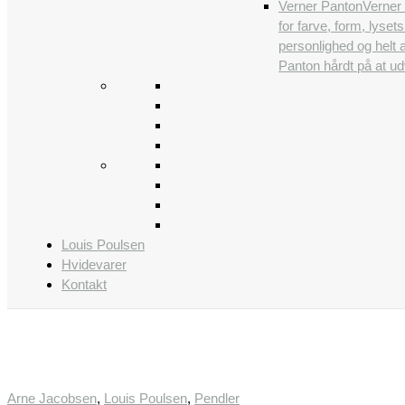
Verner Panton
Verner 
for farve, form, lys
personlighed og helt 
Panton hårdt på at udv
Louis Poulsen
Hvidevarer
Kontakt
Arne Jacobsen
,
Louis Poulsen
,
Pendler