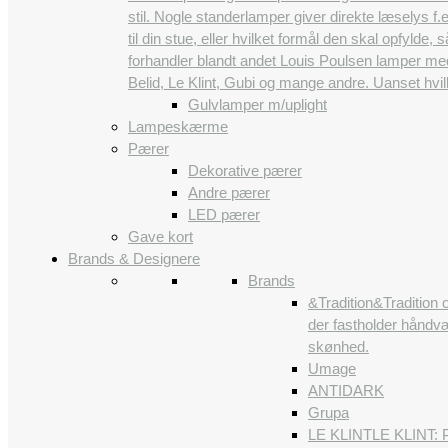
stil. Nogle standerlamper giver direkte læselys 
til din stue, eller hvilket formål den skal opfylde,
forhandler blandt andet Louis Poulsen lamper me
Belid, Le Klint, Gubi og mange andre. Uanset hvi
Gulvlamper m/uplight
Lampeskærme
Pærer
Dekorative pærer
Andre pærer
LED pærer
Gave kort
Brands & Designere
Brands
&Tradition
&Tradition 
der fastholder håndvæ
skønhed.
Umage
ANTIDARK
Grupa
LE KLINT
LE KLINT: P