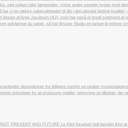
f.eks. ved sofaen eller lænestolen, mens andre spreder hygge med der
 så har vi en række valgmuligheder til dig i den absolut bedste kvalitet –
d design af Arne Jacobsen (AJ), men har også et bredt sortiment af
lken gulvlampe du søger, så har Bruuns Studio en lampe til enhver s
omarbejder designikoner fra tidligere mestre og skaber morgendage
rkets principper for at producere møbler, belysning og tilbehør, der 
AST, PRESENT AND FUTURE Le Klint forsøger helt bevidst ikke at følg