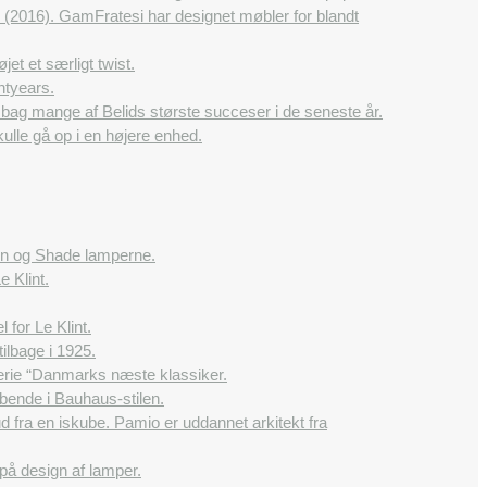
2016). GamFratesi har designet møbler for blandt
et et særligt twist.
htyears.
 bag mange af Belids største succeser i de seneste år.
ulle gå op i en højere enhed.
dlen og Shade lamperne.
e Klint.
 for Le Klint.
ilbage i 1925.
rie “Danmarks næste klassiker.
bende i Bauhaus-stilen.
 fra en iskube. Pamio er uddannet arkitekt fra
på design af lamper.