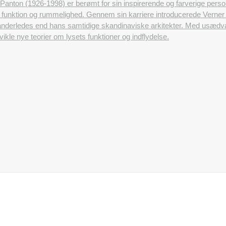
Panton (1926-1998) er berømt for sin inspirerende og farverige pers
ets funktion og rummelighed. Gennem sin karriere introducerede Ver
anderledes end hans samtidige skandinaviske arkitekter. Med usædvan
ikle nye teorier om lysets funktioner og indflydelse.