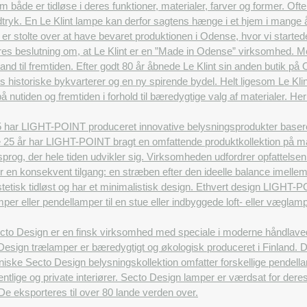
åde er tidløse i deres funktioner, materialer, farver og former. Ofte 
tryk. En Le Klint lampe kan derfor sagtens hænge i et hjem i mange år
 er stolte over at have bevaret produktionen i Odense, hvor vi started
vores beslutning om, at Le Klint er en ”Made in Odense” virksomhed. Me
and til fremtiden. Efter godt 80 år åbnede Le Klint sin anden butik på
 historiske bykvarterer og en ny spirende bydel. Helt ligesom Le Klint
å nutiden og fremtiden i forhold til bæredygtige valg af materialer. 
 har LIGHT-POINT produceret innovative belysningsprodukter baseret p
e 25 år har LIGHT-POINT bragt en omfattende produktkollektion på ma
nsprog, der hele tiden udvikler sig. Virksomheden udfordrer opfattels
or en konsekvent tilgang: en stræben efter den ideelle balance imelle
tetisk tidløst og har et minimalistisk design. Ethvert design LIGHT-P
er eller pendellamper til en stue eller indbyggede loft- eller væglamp
to Design er en finsk virksomhed med speciale i moderne håndlavede d
esign trælamper er bæredygtigt og økologisk produceret i Finland. Des
iske Secto Design belysningskollektion omfatter forskellige pendell
entlige og private interiører. Secto Design lamper er værdsat for deres
r. De eksporteres til over 80 lande verden over.