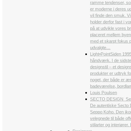
ramme tendenser, som b
er moderne i deres ud
vil finde den smuk. Vi
holder derfor fast i 
på at udvikle vores br
placeret mellem byens
med et skarpt fokus p
udvalgte…
Light•Point
Siden 1995
håndværk. I de sidst
designstil – et desig
produkter er udtryk f
noget, der både er æs
badeværelse, bordlamp
Louis Poulsen
SECTO DESIGN
Sec
De autentiske Secto D
Seppo Koho. Den ikon
velegnede til både off
stilarter og interiøre