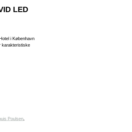
VID LED
 Hotel i København
 karakteristiske
ouis Poulsen
,