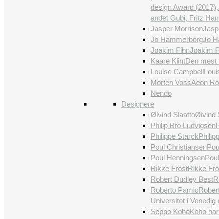
design Award (2017),
andet Gubi, Fritz Ha
Jasper Morrison
Jaspe
Jo Hammerborg
Jo H
Joakim Fihn
Joakim Fi
Kaare Klint
Den mest f
Louise Campbell
Loui
Morten Voss
Aeon Roc
Nendo
Designere
Øivind Slaatto
Øivind 
Philip Bro Ludvigsen
P
Philippe Starck
Philip
Poul Christiansen
Poul
Poul Henningsen
Poul
Rikke Frost
Rikke Fro
Robert Dudley Best
R
Roberto Pamio
Robert
Universitet i Venedig
Seppo Koho
Koho har 