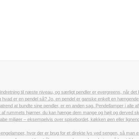
n indretning til næste niveau, og særligt pendler er evergreens, når det
Og hvad er en pendel så? Jo, en pendel er ganske enkelt en hængende l
egatrend at bundte sine pendler, er en anden sag. Pendellamper i alle
 af rummets hjørner, du kan hænge dem mange og højt og derved skab
t skabe miljøer – eksempelvis over spisebordet, køkken øen eller lig
ngelamper, hvor der er brug for et direkte lys ved sengen, så man