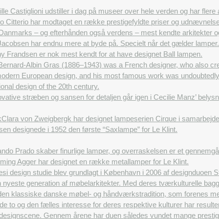
lle Castiglioni udstiller i dag på museer over hele verden og har fle
o Citterio har modtaget en række prestigefyldte priser og udnævnelse
Danmarks – og efterhånden også verdens – mest kendte arkitekter og
acobsen har endnu mere at byde på. Specielt når det gælder lamper. 
y Frandsen er nok mest kendt for at have designet Ball lampen.
Bernard-Albin Gras (1886–1943) was a French designer, who also crea
odern European design, and his most famous work was undoubtedly 
ional design of the 20th century.
vative stræben og sansen for detaljen går igen i Cecilie Manz’ belys
k
Clara von Zweigbergk har designet lampeserien Cirque i samarbejd
sen designede i 1952 den første “Saxlampe” for Le Klint.
ndo Prado skaber finurlige lamper, og overraskelsen er et gennemgå
ming Agger har designet en række metallamper for Le Klint.
i design studie blev grundlagt i København i 2006 af designduoen St
n nyeste generation af møbelarkitekter. Med deres tværkulturelle ba
den klassiske danske møbel- og håndværkstradition, som forenes med e
 to og den fælles interesse for deres respektive kulturer har resulte
e designscene. Gennem årene har duen således vundet mange prestigef