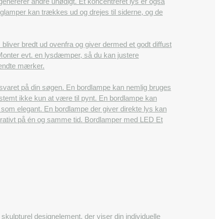
enererer andre unødigt. Et koncentreret lys er også
glamper kan trækkes ud og drejes til siderne, og de
bliver bredt ud ovenfra og giver dermed et godt diffust
. Monter evt. en lysdæmper, så du kan justere
 kendte mærker.
 svaret på din søgen. En bordlampe kan nemlig bruges
stemt ikke kun at være til pynt. En bordlampe kan
t som elegant. En bordlampe der giver direkte lys kan
dekorativt på én og samme tid. Bordlamper med LED Et
skulpturel designelement, der viser din individuelle