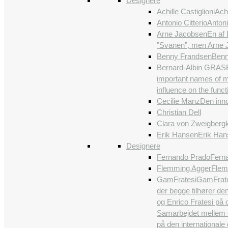
Designere
Achille Castiglioni
Achi
Antonio Citterio
Antoni
Arne Jacobsen
En af 
”Svanen”, men Arne J
Benny Frandsen
Benn
Bernard-Albin GRAS
important names of m
influence on the funct
Cecilie Manz
Den inno
Christian Dell
Clara von Zweigberg
Erik Hansen
Erik Han
Designere
Fernando Prado
Ferna
Flemming Agger
Flem
GamFratesi
GamFrates
der begge tilhører de
og Enrico Fratesi på 
Samarbejdet mellem de
på den international