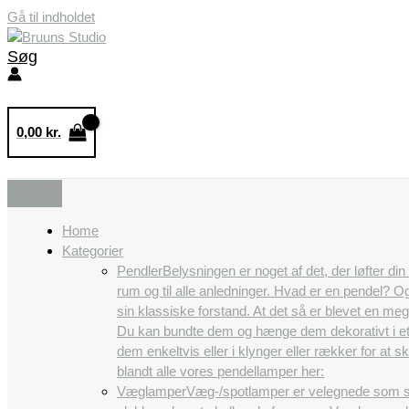
Gå til indholdet
Søg
0,00
kr.
Home
Kategorier
Pendler
Belysningen er noget af det, der løfter di
rum og til alle anledninger. Hvad er en pendel? 
sin klassiske forstand. At det så er blevet en m
Du kan bundte dem og hænge dem dekorativt i et
dem enkeltvis eller i klynger eller rækker for a
blandt alle vores pendellamper her:
Væglamper
Væg-/spotlamper er velegnede som se