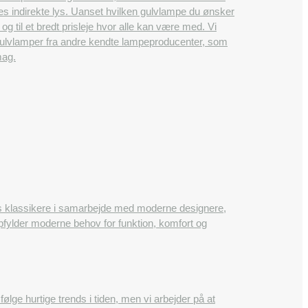
es indirekte lys. Uanset hvilken gulvlampe du ønsker
 og til et bredt prisleje hvor alle kan være med. Vi
 gulvlamper fra andre kendte lampeproducenter, som
mag.
ns klassikere i samarbejde med moderne designere,
opfylder moderne behov for funktion, komfort og
e hurtige trends i tiden, men vi arbejder på at