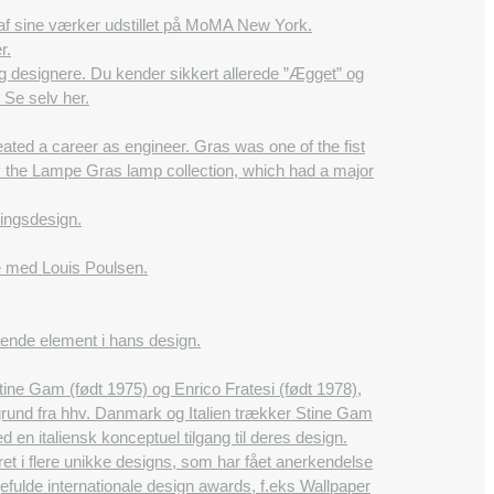
re af sine værker udstillet på MoMA New York.
r.
 designere. Du kender sikkert allerede ”Ægget” og
Se selv her.
ted a career as engineer. Gras was one of the fist
the Lampe Gras lamp collection, which had a major
ningsdesign.
e med Louis Poulsen.
ende element i hans design.
ine Gam (født 1975) og Enrico Fratesi (født 1978),
ggrund fra hhv. Danmark og Italien trækker Stine Gam
n italiensk konceptuel tilgang til deres design.
ret i flere unikke designs, som har fået anerkendelse
ulde internationale design awards, f.eks Wallpaper