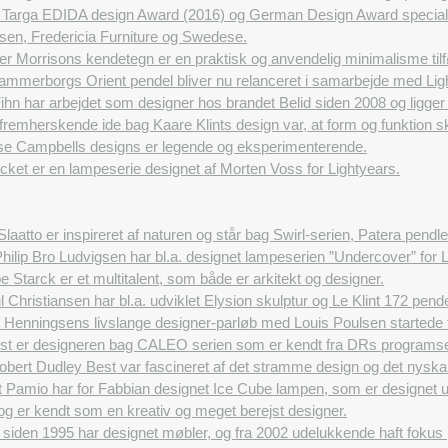
 Targa EDIDA design Award (2016) og German Design Award special (
nsen, Fredericia Furniture og Swedese.
r Morrisons kendetegn er en praktisk og anvendelig minimalisme tilføj
ammerborgs Orient pendel bliver nu relanceret i samarbejde med Lig
hn har arbejdet som designer hos brandet Belid siden 2008 og ligger
remherskende ide bag Kaare Klints design var, at form og funktion sk
se Campbells designs er legende og eksperimenterende.
ket er en lampeserie designet af Morten Voss for Lightyears.
Slaatto er inspireret af naturen og står bag Swirl-serien, Patera pen
hilip Bro Ludvigsen har bl.a. designet lampeserien ”Undercover” for L
pe Starck er et multitalent, som både er arkitekt og designer.
 Christiansen har bl.a. udviklet Elysion skulptur og Le Klint 172 pendel
 Henningsens livslange designer-parløb med Louis Poulsen startede t
st er designeren bag CALEO serien som er kendt fra DRs programse
obert Dudley Best var fascineret af det stramme design og det nyska
 Pamio har for Fabbian designet Ice Cube lampen, som er designet ud
 og er kendt som en kreativ og meget berejst designer.
siden 1995 har designet møbler, og fra 2002 udelukkende haft fokus 