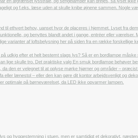
r en afgrænset lysstråle, og sengelamper kan drejes, så lyset ikke g
ageligt og f.eks. læse uden at skulle knibe øjnene sammen. Nogle væ
d til ethvert behov, uanset hvor de placeres i hjemmet. Lyset fra dem 
funktionelle, og benyttes blandt andet i gange, entréer eller værelser
lige varianter af loftsbelysning her på siden fra en række forskellige
på udkig efter et helt bestemt slags lys? Så er en bordlampe måske
man lige skulle tro. Det praktiske valg En smuk bordlampe behøver be
g, da den er velegnet til at oplyse mørke hjørner og områder – præcis
fa eller lænestol – eller den kan gøre dit kontor arbejdsvenligt og 
 er optimale på børneværelset, da LED ikke opvarmer lampen.
lys og hyggestemning i stuen, men er samtidigt et dekorativt, næsten 