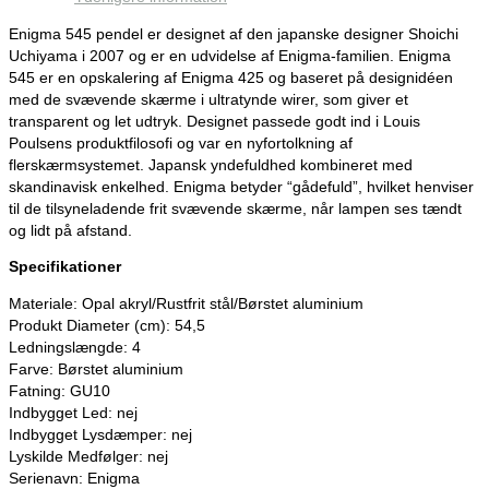
Enigma 545 pendel er designet af den japanske designer Shoichi
Uchiyama i 2007 og er en udvidelse af Enigma-familien. Enigma
545 er en opskalering af Enigma 425 og baseret på designidéen
med de svævende skærme i ultratynde wirer, som giver et
transparent og let udtryk. Designet passede godt ind i Louis
Poulsens produktfilosofi og var en nyfortolkning af
flerskærmsystemet. Japansk yndefuldhed kombineret med
skandinavisk enkelhed. Enigma betyder “gådefuld”, hvilket henviser
til de tilsyneladende frit svævende skærme, når lampen ses tændt
og lidt på afstand.
Specifikationer
Materiale: Opal akryl/Rustfrit stål/Børstet aluminium
Produkt Diameter (cm): 54,5
Ledningslængde: 4
Farve: Børstet aluminium
Fatning: GU10
Indbygget Led: nej
Indbygget Lysdæmper: nej
Lyskilde Medfølger: nej
Serienavn: Enigma