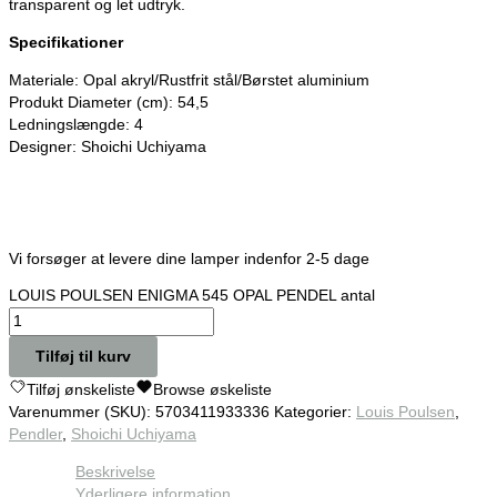
transparent og let udtryk.
Specifikationer
Materiale: Opal akryl/Rustfrit stål/Børstet aluminium
Produkt Diameter (cm): 54,5
Ledningslængde: 4
Designer: Shoichi Uchiyama
Vi forsøger at levere dine lamper indenfor 2-5 dage
LOUIS POULSEN ENIGMA 545 OPAL PENDEL antal
Tilføj til kurv
Tilføj ønskeliste
Browse øskeliste
Varenummer (SKU):
5703411933336
Kategorier:
Louis Poulsen
,
Pendler
,
Shoichi Uchiyama
Beskrivelse
Yderligere information