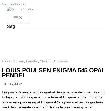
Gå til indholdet
Søg
Louis Poulsen
,
Pendler
,
Shoichi Uchiyama
LOUIS POULSEN ENIGMA 545 OPAL
PENDEL
10.195,00
kr.
Enigma 545 pendel er designet af den japanske designer Shoichi
Uchiyama i 2007 og er en udvidelse af Enigma-familien. Enigma
545 er en opskalering af Enigma 425 og baseret på designidéen
med de svævende skærme i ultratynde wirer, som giver et