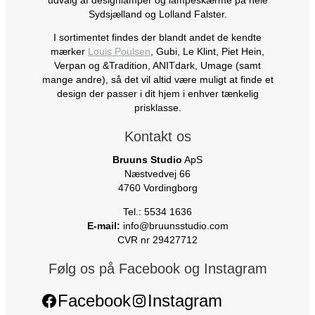
udvalg af designlamper og lampeskærme på hele
Sydsjælland og Lolland Falster.
I sortimentet findes der blandt andet de kendte
mærker
Louis Poulsen
, Gubi, Le Klint, Piet Hein,
Verpan og &Tradition, ANITdark, Umage (samt
mange andre), så det vil altid være muligt at finde et
design der passer i dit hjem i enhver tænkelig
prisklasse.
Kontakt os
Bruuns Studio
ApS
Næstvedvej 66
4760 Vordingborg
Tel.: 5534 1636
E-mail:
info@bruunsstudio.com
CVR nr 29427712
Følg os på Facebook og Instagram
Facebook
Instagram