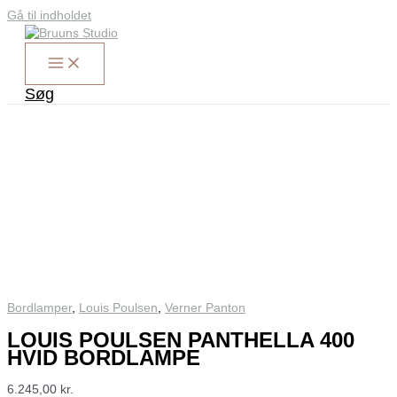
Gå til indholdet
Søg
Bordlamper
,
Louis Poulsen
,
Verner Panton
LOUIS POULSEN PANTHELLA 400
HVID BORDLAMPE
6.245,00
kr.