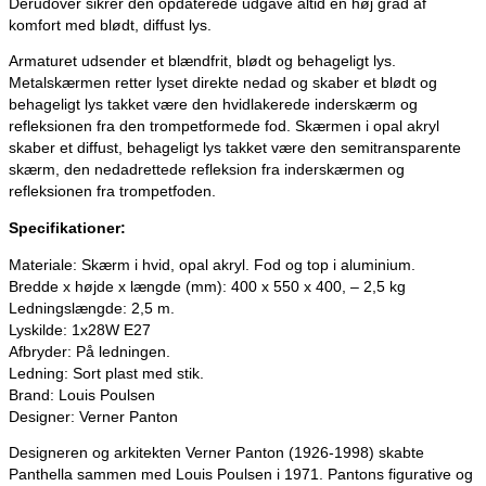
Derudover sikrer den opdaterede udgave altid en høj grad af
komfort med blødt, diffust lys.
Armaturet udsender et blændfrit, blødt og behageligt lys.
Metalskærmen retter lyset direkte nedad og skaber et blødt og
behageligt lys takket være den hvidlakerede inderskærm og
refleksionen fra den trompetformede fod. Skærmen i opal akryl
skaber et diffust, behageligt lys takket være den semitransparente
skærm, den nedadrettede refleksion fra inderskærmen og
refleksionen fra trompetfoden.
Specifikationer:
Materiale: Skærm i hvid, opal akryl. Fod og top i aluminium.
Bredde x højde x længde (mm): 400 x 550 x 400, – 2,5 kg
Ledningslængde: 2,5 m.
Lyskilde: 1x28W E27
Afbryder: På ledningen.
Ledning: Sort plast med stik.
Brand: Louis Poulsen
Designer: Verner Panton
Designeren og arkitekten Verner Panton (1926-1998) skabte
Panthella sammen med Louis Poulsen i 1971. Pantons figurative og