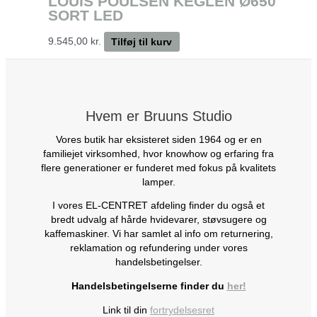
LOUIS POULSEN KEGLEN Ø650
SORT LED
9.545,00
kr.
Tilføj til kurv
Hvem er Bruuns Studio
Vores butik har eksisteret siden 1964 og er en
familiejet virksomhed, hvor knowhow og erfaring fra
flere generationer er funderet med fokus på kvalitets
lamper.
I vores EL-CENTRET afdeling finder du også et
bredt udvalg af hårde hvidevarer, støvsugere og
kaffemaskiner. Vi har samlet al info om returnering,
reklamation og refundering under vores
handelsbetingelser.
Handelsbetingelserne finder du
her!
Link til din
fortrydelsesret