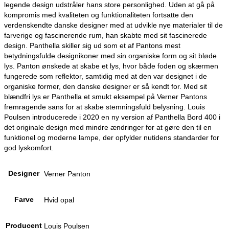
legende design udstråler hans store personlighed. Uden at gå på
kompromis med kvaliteten og funktionaliteten fortsatte den
verdenskendte danske designer med at udvikle nye materialer til de
farverige og fascinerende rum, han skabte med sit fascinerede
design. Panthella skiller sig ud som et af Pantons mest
betydningsfulde designikoner med sin organiske form og sit bløde
lys. Panton ønskede at skabe et lys, hvor både foden og skærmen
fungerede som reflektor, samtidig med at den var designet i de
organiske former, den danske designer er så kendt for. Med sit
blændfri lys er Panthella et smukt eksempel på Verner Pantons
fremragende sans for at skabe stemningsfuld belysning. Louis
Poulsen introducerede i 2020 en ny version af Panthella Bord 400 i
det originale design med mindre ændringer for at gøre den til en
funktionel og moderne lampe, der opfylder nutidens standarder for
god lyskomfort.
Designer
Verner Panton
Farve
Hvid opal
Producent
Louis Poulsen