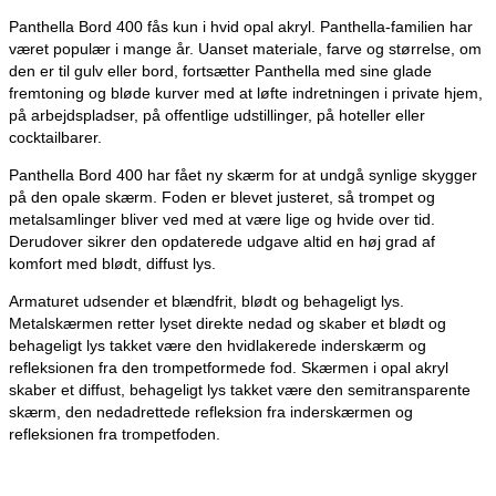
Panthella Bord 400 fås kun i hvid opal akryl. Panthella-familien har
været populær i mange år. Uanset materiale, farve og størrelse, om
den er til gulv eller bord, fortsætter Panthella med sine glade
fremtoning og bløde kurver med at løfte indretningen i private hjem,
på arbejdspladser, på offentlige udstillinger, på hoteller eller
cocktailbarer.
Panthella Bord 400 har fået ny skærm for at undgå synlige skygger
på den opale skærm. Foden er blevet justeret, så trompet og
metalsamlinger bliver ved med at være lige og hvide over tid.
Derudover sikrer den opdaterede udgave altid en høj grad af
komfort med blødt, diffust lys.
Armaturet udsender et blændfrit, blødt og behageligt lys.
Metalskærmen retter lyset direkte nedad og skaber et blødt og
behageligt lys takket være den hvidlakerede inderskærm og
refleksionen fra den trompetformede fod. Skærmen i opal akryl
skaber et diffust, behageligt lys takket være den semitransparente
skærm, den nedadrettede refleksion fra inderskærmen og
refleksionen fra trompetfoden.