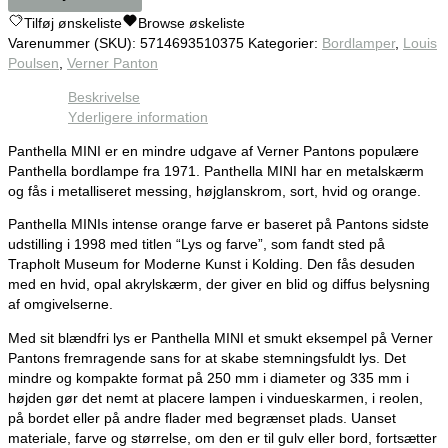
Tilføj ønskeliste
Browse øskeliste
Varenummer (SKU):
5714693510375
Kategorier:
Bordlamper
,
Louis
Poulsen
,
Verner Panton
Beskrivelse
Yderligere information
Panthella MINI er en mindre udgave af Verner Pantons populære
Panthella bordlampe fra 1971. Panthella MINI har en metalskærm
og fås i metalliseret messing, højglanskrom, sort, hvid og orange.
Panthella MINIs intense orange farve er baseret på Pantons sidste
udstilling i 1998 med titlen “Lys og farve”, som fandt sted på
Trapholt Museum for Moderne Kunst i Kolding. Den fås desuden
med en hvid, opal akrylskærm, der giver en blid og diffus belysning
af omgivelserne.
Med sit blændfri lys er Panthella MINI et smukt eksempel på Verner
Pantons fremragende sans for at skabe stemningsfuldt lys. Det
mindre og kompakte format på 250 mm i diameter og 335 mm i
højden gør det nemt at placere lampen i vindueskarmen, i reolen,
på bordet eller på andre flader med begrænset plads. Uanset
materiale, farve og størrelse, om den er til gulv eller bord, fortsætter