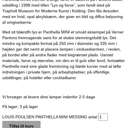
udstilling i 1998 med titlen “Lys og farve”, som fandt sted på
Trapholt Museum for Moderne Kunst i Kolding. Den fås desuden
med en hvid, opal akrylskærm, der giver en blid og diffus belysning
af omgivelserne.
Med sit blændfri lys er Panthella MINI et smukt eksempel på Verner
Pantons fremragende sans for at skabe stemningsfuldt lys. Det
mindre og kompakte format på 250 mm i diameter og 335 mm i
højden gør det nemt at placere lampen i vindueskarmen, i reolen,
på bordet eller på andre flader med begrænset plads. Uanset
materiale, farve og størrelse, om den er til gulv eller bord, fortsætter
Panthella med sine glade fremtoning og bløde kurver med at løfte
indretningen i private hjem, på arbejdspladser, på offentlige
udstillinger, på hoteller eller cocktailbarer.
Vi forsøger at levere dine lamper indenfor 2-5 dage
På lager:
3 på lager
LOUIS POULSEN PANTHELLA MINI MESSING antal
Tilføj til kurv