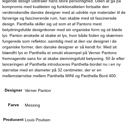
legende design udstråler hans store personlighed. Uden at gå på
kompromis med kvaliteten og funktionaliteten fortsatte den
verdenskendte danske designer med at udvikle nye materialer til de
farverige og fascinerende rum, han skabte med sit fascinerede
design. Panthella skiller sig ud som et af Pantons mest
betydningsfulde designikoner med sin organiske form og sit bløde
lys. Panton ønskede at skabe et lys, hvor både foden og skærmen
fungerede som reflektor, samtidig med at den var designet i de
organiske former, den danske designer er så kendt for. Med sit
blændfri lys er Panthella et smukt eksempel på Verner Pantons
fremragende sans for at skabe stemningsfuld belysning. 50 år efter
lanceringen af Panthella introduceres Panthella-bordet nu i en ny
størrelse med en diameter på 32 centimeter, der er en
mellemstørrelse mellem Panthella MINI og Panthella Bord 400.
Designer
Verner Panton
Farve
Messing
Producent
Louis Poulsen