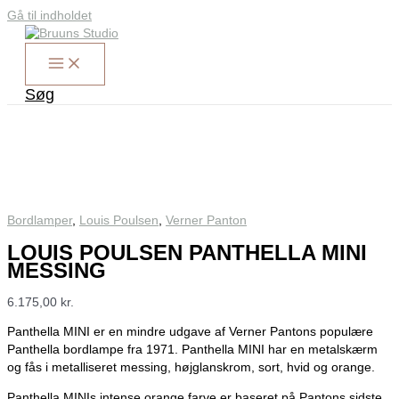
Gå til indholdet
Søg
Bordlamper
,
Louis Poulsen
,
Verner Panton
LOUIS POULSEN PANTHELLA MINI
MESSING
6.175,00
kr.
Panthella MINI er en mindre udgave af Verner Pantons populære
Panthella bordlampe fra 1971. Panthella MINI har en metalskærm
og fås i metalliseret messing, højglanskrom, sort, hvid og orange.
Panthella MINIs intense orange farve er baseret på Pantons sidste