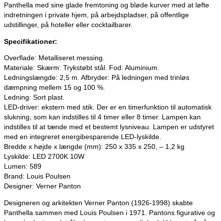
Panthella med sine glade fremtoning og bløde kurver med at løfte
indretningen i private hjem, på arbejdspladser, på offentlige
udstillinger, på hoteller eller cocktailbarer.
Specifikationer:
Overflade: Metalliseret messing.
Materiale: Skærm: Trykstøbt stål. Fod: Aluminium.
Ledningslængde: 2,5 m. Afbryder: På ledningen med trinløs
dæmpning mellem 15 og 100 %.
Ledning: Sort plast.
LED-driver: ekstern med stik. Der er en timerfunktion til automatisk
slukning, som kan indstilles til 4 timer eller 8 timer. Lampen kan
indstilles til at tænde med et bestemt lysniveau. Lampen er udstyret
med en integreret energibesparende LED-lyskilde.
Bredde x højde x længde (mm): 250 x 335 x 250, – 1,2 kg
Lyskilde:
LED 2700K 10W
Lumen: 589
Brand: Louis Poulsen
Designer: Verner Panton
Designeren og arkitekten Verner Panton (1926-1998) skabte
Panthella sammen med Louis Poulsen i 1971. Pantons figurative og