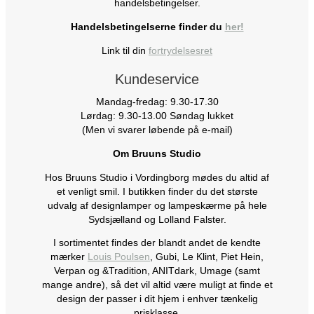
handelsbetingelser.
Handelsbetingelserne finder du
her!
Link til din
fortrydelsesret
Kundeservice
Mandag-fredag: 9.30-17.30
Lørdag: 9.30-13.00 Søndag lukket
(Men vi svarer løbende på e-mail)
Om Bruuns Studio
Hos Bruuns Studio i Vordingborg mødes du altid af
et venligt smil. I butikken finder du det største
udvalg af designlamper og lampeskærme på hele
Sydsjælland og Lolland Falster.
I sortimentet findes der blandt andet de kendte
mærker
Louis Poulsen
, Gubi, Le Klint, Piet Hein,
Verpan og &Tradition, ANITdark, Umage (samt
mange andre), så det vil altid være muligt at finde et
design der passer i dit hjem i enhver tænkelig
prisklasse.