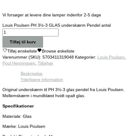
Vi forsøger at levere dine lamper indenfor 2-5 dage
Louis Poulsen PH 3½-3 GLAS underskærm Pendel antal
Tilføj til kurv
Tilføj ønskeliste
Browse øskeliste
Varenummer (SKU):
5703411319048
Kategorier:
Louis Poulsen
,
Poul Henningsen
,
Tilbehør
Beskrivelse
Yderligere information
Original underskærm til PH 3½-3 glas pendel fra Louis Poulsen.
Mellemskærm i mundblæst hvidt opalt glas.
Specifikationer
Materiale: Glas
Mærke: Louis Poulsen