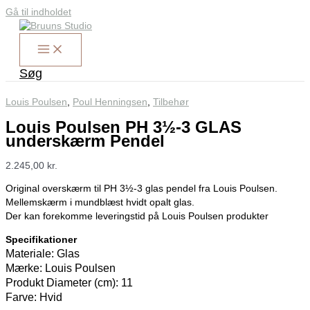
Gå til indholdet
Søg
Louis Poulsen
,
Poul Henningsen
,
Tilbehør
Louis Poulsen PH 3½-3 GLAS
underskærm Pendel
2.245,00
kr.
Original overskærm til PH 3½-3 glas pendel fra Louis Poulsen.
Mellemskærm i mundblæst hvidt opalt glas.
Der kan forekomme leveringstid på Louis Poulsen produkter
Specifikationer
Materiale: Glas
Mærke: Louis Poulsen
Produkt Diameter (cm): 11
Farve: Hvid