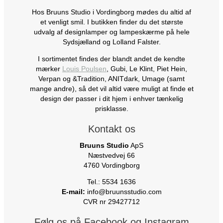
Hos Bruuns Studio i Vordingborg mødes du altid af
et venligt smil. I butikken finder du det største
udvalg af designlamper og lampeskærme på hele
Sydsjælland og Lolland Falster.
I sortimentet findes der blandt andet de kendte
mærker
Louis Poulsen
, Gubi, Le Klint, Piet Hein,
Verpan og &Tradition, ANITdark, Umage (samt
mange andre), så det vil altid være muligt at finde et
design der passer i dit hjem i enhver tænkelig
prisklasse.
Kontakt os
Bruuns Studio
ApS
Næstvedvej 66
4760 Vordingborg
Tel.: 5534 1636
E-mail:
info@bruunsstudio.com
CVR nr 29427712
Følg os på Facebook og Instagram