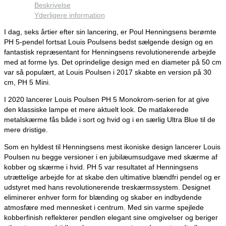
Beskrivelse
Yderligere information
I dag, seks årtier efter sin lancering, er Poul Henningsens berømte
PH 5-pendel fortsat Louis Poulsens bedst sælgende design og en
fantastisk repræsentant for Henningsens revolutionerende arbejde
med at forme lys. Det oprindelige design med en diameter på 50 cm
var så populært, at Louis Poulsen i 2017 skabte en version på 30
cm, PH 5 Mini.
I 2020 lancerer Louis Poulsen PH 5 Monokrom-serien for at give
den klassiske lampe et mere aktuelt look. De matlakerede
metalskærme fås både i sort og hvid og i en særlig Ultra Blue til de
mere dristige.
Som en hyldest til Henningsens mest ikoniske design lancerer Louis
Poulsen nu begge versioner i en jubilæumsudgave med skærme af
kobber og skærme i hvid. PH 5 var resultatet af Henningsens
utrættelige arbejde for at skabe den ultimative blændfri pendel og er
udstyret med hans revolutionerende treskærmssystem. Designet
eliminerer enhver form for blænding og skaber en indbydende
atmosfære med mennesket i centrum. Med sin varme spejlede
kobberfinish reflekterer pendlen elegant sine omgivelser og beriger