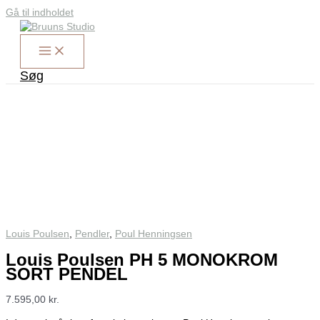
Gå til indholdet
Søg
Louis Poulsen
,
Pendler
,
Poul Henningsen
Louis Poulsen PH 5 MONOKROM
SORT PENDEL
7.595,00
kr.