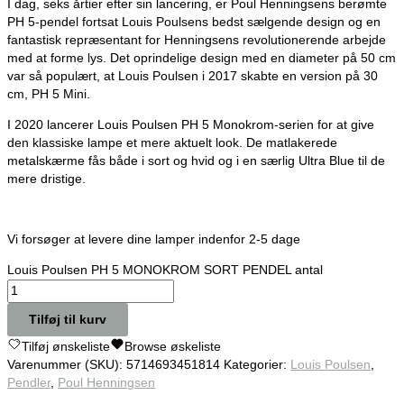
I dag, seks årtier efter sin lancering, er Poul Henningsens berømte
PH 5-pendel fortsat Louis Poulsens bedst sælgende design og en
fantastisk repræsentant for Henningsens revolutionerende arbejde
med at forme lys. Det oprindelige design med en diameter på 50 cm
var så populært, at Louis Poulsen i 2017 skabte en version på 30
cm, PH 5 Mini.
I 2020 lancerer Louis Poulsen PH 5 Monokrom-serien for at give
den klassiske lampe et mere aktuelt look. De matlakerede
metalskærme fås både i sort og hvid og i en særlig Ultra Blue til de
mere dristige.
Vi forsøger at levere dine lamper indenfor 2-5 dage
Louis Poulsen PH 5 MONOKROM SORT PENDEL antal
Tilføj til kurv
Tilføj ønskeliste
Browse øskeliste
Varenummer (SKU):
5714693451814
Kategorier:
Louis Poulsen
,
Pendler
,
Poul Henningsen