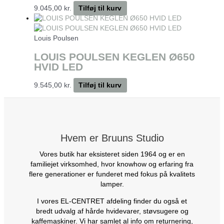
9.045,00
kr.
Tilføj til kurv
Louis Poulsen
LOUIS POULSEN KEGLEN Ø650
HVID LED
9.545,00
kr.
Tilføj til kurv
Hvem er Bruuns Studio
Vores butik har eksisteret siden 1964 og er en
familiejet virksomhed, hvor knowhow og erfaring fra
flere generationer er funderet med fokus på kvalitets
lamper.
I vores EL-CENTRET afdeling finder du også et
bredt udvalg af hårde hvidevarer, støvsugere og
kaffemaskiner. Vi har samlet al info om returnering,