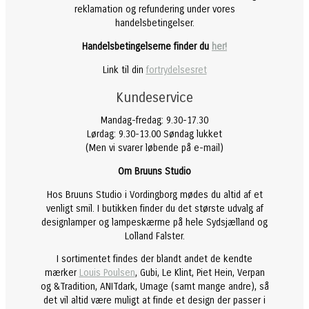
reklamation og refundering under vores
handelsbetingelser.
Handelsbetingelserne finder du
her!
Link til din
fortrydelsesret
Kundeservice
Mandag-fredag: 9.30-17.30
Lørdag: 9.30-13.00 Søndag lukket
(Men vi svarer løbende på e-mail)
Om Bruuns Studio
Hos Bruuns Studio i Vordingborg mødes du altid af et
venligt smil. I butikken finder du det største udvalg af
designlamper og lampeskærme på hele Sydsjælland og
Lolland Falster.
I sortimentet findes der blandt andet de kendte
mærker
Louis Poulsen
, Gubi, Le Klint, Piet Hein, Verpan
og &Tradition, ANITdark, Umage (samt mange andre), så
det vil altid være muligt at finde et design der passer i