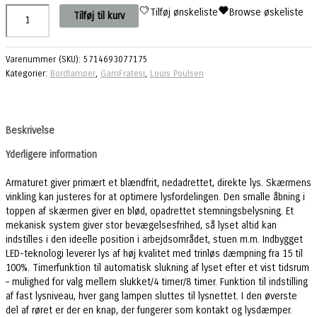
LOUIS
Tilføj ønskeliste
Browse øskeliste
Tilføj til kurv
POULSEN
YUH
BORD
Varenummer (SKU):
5714693077175
HVID/MESSING
Kategorier:
Bordlamper
,
GamFratesi
,
Louis Poulsen
antal
Beskrivelse
Yderligere information
Armaturet giver primært et blændfrit, nedadrettet, direkte lys. Skærmens
vinkling kan justeres for at optimere lysfordelingen. Den smalle åbning i
toppen af skærmen giver en blød, opadrettet stemningsbelysning. Et
mekanisk system giver stor bevægelsesfrihed, så lyset altid kan
indstilles i den ideelle position i arbejdsområdet, stuen m.m. Indbygget
LED-teknologi leverer lys af høj kvalitet med trinløs dæmpning fra 15 til
100%. Timerfunktion til automatisk slukning af lyset efter et vist tidsrum
– mulighed for valg mellem slukket/4 timer/8 timer. Funktion til indstilling
af fast lysniveau, hver gang lampen sluttes til lysnettet. I den øverste
del af røret er der en knap, der fungerer som kontakt og lysdæmper.