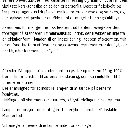
senere blevet udvidet med varianter i messing og marmor. Et af lampens
vigtigste karakteristika er, at den er personlig. Lyset er fleksibelt, og
lampen optager kun lidt plads. Den kan roteres, hæves og sænkes, og
den oplyser det ønskede område med et meget stemningsfuldt lys.
Skærmens form er geometrisk bestemt ud fra den bevægelse, den
foretager på standeren. Et minimalistisk udtryk, der trækker en linje fra
en cirkulær form i bunden til en lineær åbning i toppen af skærmen. Yuh
er en fonetisk form af “you”, da bogstaverne repræsenterer den lyd, der
opstår, når stemmen siger “you”.
Afbryder: På toppen af stander med trinløs dæmp mellem 15 og 100%.
Der er timer-funktion til automatisk slukning, som kan indstilles til 4
timer eller 8 timer.
Der er mulighed for at indstille lampen til at tænde på bestemt
lysniveau.
Vinklingen på skærmen kan justeres, så lysfordelingen bliver optimal.
Lampen er forsynet med integreret energibesparende LED-lyskilde.
Marmor fod
Vi forsøger at levere dine lamper indenfor 2-5 dage