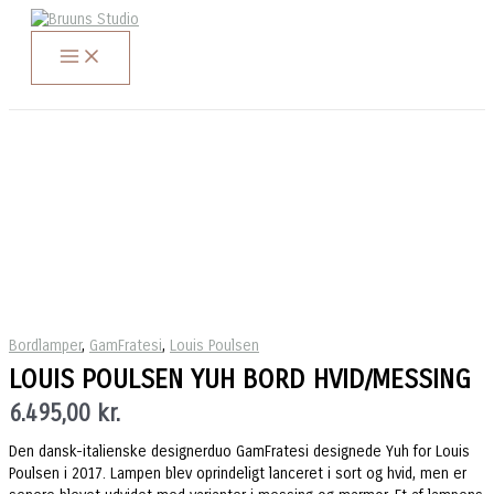
Gå
til
indholdet
Søg
Bordlamper
,
GamFratesi
,
Louis Poulsen
LOUIS POULSEN YUH BORD HVID/MESSING
6.495,00
kr.
Den dansk-italienske designerduo GamFratesi designede Yuh for Louis
Poulsen i 2017. Lampen blev oprindeligt lanceret i sort og hvid, men er