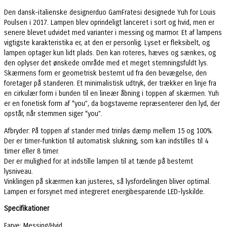
Den dansk-italienske designerduo GamFratesi designede Yuh for Louis
Poulsen i 2017. Lampen blev oprindeligt lanceret i sort og hvid, men er
senere blevet udvidet med varianter i messing og marmor. Et af lampens
vigtigste karakteristika er, at den er personlig. Lyset er fleksibelt, og
lampen optager kun lidt plads. Den kan roteres, hæves og sænkes, og
den oplyser det ønskede område med et meget stemningsfuldt lys.
Skærmens form er geometrisk bestemt ud fra den bevægelse, den
foretager på standeren. Et minimalistisk udtryk, der trækker en linje fra
en cirkulær form i bunden til en lineær åbning i toppen af skærmen. Yuh
er en fonetisk form af “you”, da bogstaverne repræsenterer den lyd, der
opstår, når stemmen siger “you”.
Afbryder: På toppen af stander med trinløs dæmp mellem 15 og 100%.
Der er timer-funktion til automatisk slukning, som kan indstilles til 4
timer eller 8 timer.
Der er mulighed for at indstille lampen til at tænde på bestemt
lysniveau.
Vinklingen på skærmen kan justeres, så lysfordelingen bliver optimal.
Lampen er forsynet med integreret energibesparende LED-lyskilde.
Specifikationer
Farve: Messing/Hvid