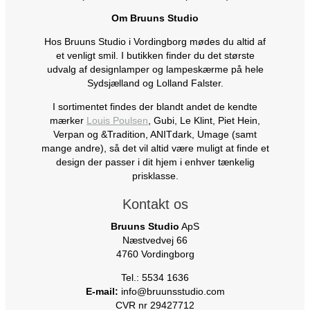
Om Bruuns Studio
Hos Bruuns Studio i Vordingborg mødes du altid af
et venligt smil. I butikken finder du det største
udvalg af designlamper og lampeskærme på hele
Sydsjælland og Lolland Falster.
I sortimentet findes der blandt andet de kendte
mærker
Louis Poulsen
, Gubi, Le Klint, Piet Hein,
Verpan og &Tradition, ANITdark, Umage (samt
mange andre), så det vil altid være muligt at finde et
design der passer i dit hjem i enhver tænkelig
prisklasse.
Kontakt os
Bruuns Studio
ApS
Næstvedvej 66
4760 Vordingborg
Tel.: 5534 1636
E-mail:
info@bruunsstudio.com
CVR nr 29427712