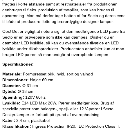
fragtes i korte afstande samt at restmaterialer fra produktionen
genbruges til f.eks. produktion af træpiller, som kan bruges til
opvarmning. Man må derfor tage hatten af for Secto og deres evne
til både at producere flotte og bærerdygtige designer lamper.
Obs! Det er vigtigt at notere sig, at den medfølgende LED pære fra
Secto er en prøvepære som ikke kan dæmpes. Ønsker du en
dæmpbar LED lyskilde, så kan du ovenstående tilvælge en LED
lyskilde under tilkøbsprodukter. Producenten anbefaler kun at man
bruger LED pærer, så man undgår at overophede lampen.
Specifikationer:
Materiale:
Formpresset birk, hvid, sort og valnød
Dimensioner:
Højde 60 cm
Diameter:
Ø 31 cm
Dybde:
Ø 18 cm
Spænding:
120V 60Hz
Lyskilde:
E14 LED Max 20W. Pærer medfølger ikke. Brug af
specielle pærer som halogen-, spejl- eller 12 V-pærer i Secto
Design-lamper er forbudt på grund af overophedning.
Kabel:
2,4 cm, plastkabel
Klassifikation:
Ingress Protection IP20, IEC Protection Class II,