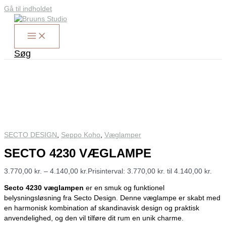
Gå til indholdet
Søg
SECTO DESIGN
,
Seppo Koho
,
Væglamper
SECTO 4230 VÆGLAMPE
3.770,00
kr.
–
4.140,00
kr.
Prisinterval: 3.770,00 kr. til 4.140,00 kr.
Secto 4230 væglampen
er en smuk og funktionel
belysningsløsning fra Secto Design. Denne væglampe er skabt med
en harmonisk kombination af skandinavisk design og praktisk
anvendelighed, og den vil tilføre dit rum en unik charme.