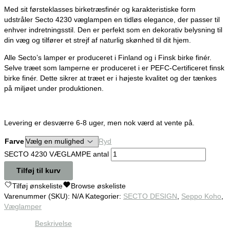
Med sit førsteklasses birketræsfinér og karakteristiske form
udstråler Secto 4230 væglampen en tidløs elegance, der passer til
enhver indretningsstil. Den er perfekt som en dekorativ belysning til
din væg og tilfører et strejf af naturlig skønhed til dit hjem.
Alle Secto’s lamper er produceret i Finland og i Finsk birke finér.
Selve træet som lamperne er produceret i er PEFC-Certificeret finsk
birke finér. Dette sikrer at træet er i højeste kvalitet og der tænkes
på miljøet under produktionen.
Levering er desværre 6-8 uger, men nok værd at vente på.
Farve
Ryd
SECTO 4230 VÆGLAMPE antal
Tilføj til kurv
Tilføj ønskeliste
Browse øskeliste
Varenummer (SKU):
N/A
Kategorier:
SECTO DESIGN
,
Seppo Koho
,
Væglamper
Beskrivelse