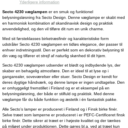
Yderligere information
Secto 4230 væglampen
er en smuk og funktionel
belysningsløsning fra Secto Design. Denne væglampe er skabt med
en harmonisk kombination af skandinavisk design og praktisk
anvendelighed, og den vil tilføre dit rum en unik charme.
Med sit førsteklasses birketræsfinér og karakteristiske form
udstråler Secto 4230 væglampen en tidløs elegance, der passer til
enhver indretningsstil. Den er perfekt som en dekorativ belysning til
din væg og tilfører et strejf af naturlig skønhed til dit hjem.
Secto 4230 væglampen udsender et blødt og indbydende lys, der
skaber en behagelig atmosfære. Den er ideel til at lyse op i
gangarealer, soveværelser eller stuer. Secto Design er kendt for
deres dygtige håndværk, og denne lampe er ingen undtagelse. Den
er omhyggeligt fremstillet i Finland og er et eksempel på en
belysningsløsning, der både er stilfuld og praktisk. Med denne
væglampe får du både funktion og æstetik i én fantastisk pakke.
Alle Secto’s lamper er produceret i Finland og i Finsk birke finér.
Selve træet som lamperne er produceret i er PEFC-Certificeret finsk
birke finér. Dette sikrer at træet er i højeste kvalitet og der tænkes
på miljøet under produktionen. Dette gøres bl.a. ved at træet kun