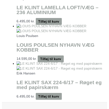
LE KLINT LAMELLA LOFT/VÆG –
236 ALUMINIUM
6.495,00
kr.
Tilføj til kurv
Louis Poulsen
LOUIS POULSEN NYHAVN VÆG
KOBBER
14.595,00
kr.
Tilføj til kurv
Erik Hansen
LE KLINT SAX 224-6/17 – Røget eg
med papirskærm
6.495,00
kr.
Tilføj til kurv