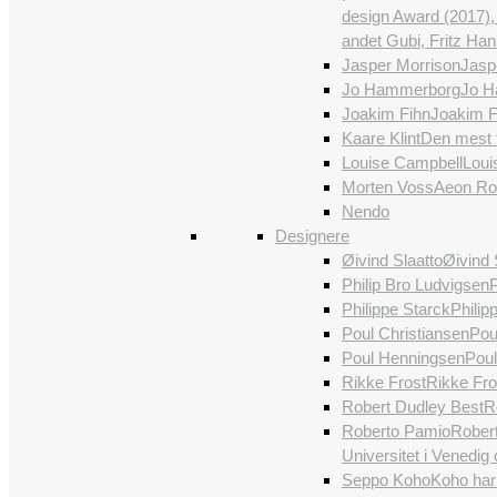
design Award (2017),
andet Gubi, Fritz Ha
Jasper Morrison
Jaspe
Jo Hammerborg
Jo H
Joakim Fihn
Joakim Fi
Kaare Klint
Den mest f
Louise Campbell
Loui
Morten Voss
Aeon Roc
Nendo
Designere
Øivind Slaatto
Øivind 
Philip Bro Ludvigsen
P
Philippe Starck
Philip
Poul Christiansen
Poul
Poul Henningsen
Poul
Rikke Frost
Rikke Fro
Robert Dudley Best
R
Roberto Pamio
Robert
Universitet i Venedig
Seppo Koho
Koho har 