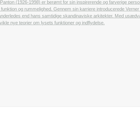
Panton (1926-1998) er berømt for sin inspirerende og farverige pers
ets funktion og rummelighed. Gennem sin karriere introducerede Ver
anderledes end hans samtidige skandinaviske arkitekter. Med usædvan
ikle nye teorier om lysets funktioner og indflydelse.