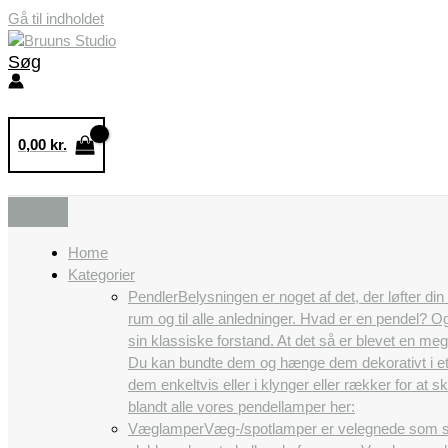
Gå til indholdet
Søg
0,00
kr.
Home
Kategorier
Pendler
Belysningen er noget af det, der løfter di
rum og til alle anledninger. Hvad er en pendel? 
sin klassiske forstand. At det så er blevet en m
Du kan bundte dem og hænge dem dekorativt i et
dem enkeltvis eller i klynger eller rækker for a
blandt alle vores pendellamper her:
Væglamper
Væg-/spotlamper er velegnede som se