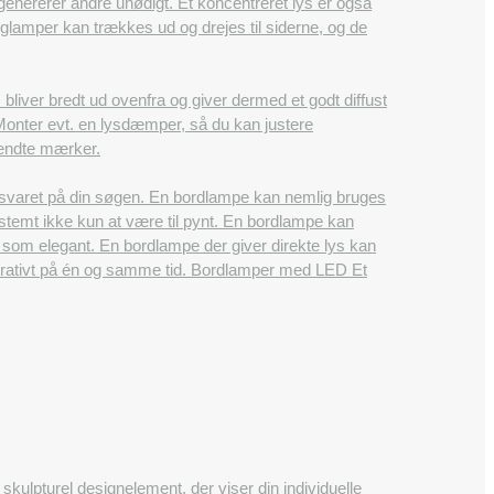
enererer andre unødigt. Et koncentreret lys er også
glamper kan trækkes ud og drejes til siderne, og de
bliver bredt ud ovenfra og giver dermed et godt diffust
. Monter evt. en lysdæmper, så du kan justere
 kendte mærker.
 svaret på din søgen. En bordlampe kan nemlig bruges
stemt ikke kun at være til pynt. En bordlampe kan
t som elegant. En bordlampe der giver direkte lys kan
dekorativt på én og samme tid. Bordlamper med LED Et
skulpturel designelement, der viser din individuelle