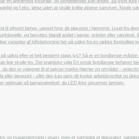
r en afgrænset lysstråle, og sengelamper kan drejes, så lyset ikke g
ageligt og f.eks. læse uden at skulle knibe øjnene sammen. Nogle væ
d til ethvert behov, uanset hvor de placeres i hjemmet. Lyset fra dem 
funktionelle, og benyttes blandt andet i gange, entréer eller værelser
lige varianter af loftsbelysning her på siden fra en række forskellige
på udkig efter et helt bestemt slags lys? Så er en bordlampe måske
man lige skulle tro. Det praktiske valg En smuk bordlampe behøver be
g, da den er velegnet til at oplyse mørke hjørner og områder – præcis
fa eller lænestol – eller den kan gøre dit kontor arbejdsvenligt og 
 er optimale på børneværelset, da LED ikke opvarmer lampen.
lys og hyggestemning i stuen, men er samtidigt et dekorativt, næsten 