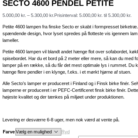
SECTO 4600 PENDEL PETITE
5.000,00
kr.
–
5.300,00
kr.
Prisinterval: 5.000,00 kr. til 5.300,00 kr.
Petite 4600 lampen fra finske Secto er skabt i formpresset birketræ
spændende design, hvor lyset spredes på flotteste vis igennem la
lameller.
Petite 4600 lampen vil blandt andet hænge flot over sofabordet, køk
spisebordet. Har du et bord på 2 meter eller mere, så kan du med f
lamper på en række, så du får det mest optimale lys i rummet. Du 
hænge flere pendler i en klynge, f.eks. i et mørkt hjørne af stuen.
Alle Secto’s lamper er produceret i Finland og i Finsk birke finér. S
lamperne er produceret i er PEFC-Certificeret finsk birke finér. Dette 
højeste kvalitet og der tænkes på miljøet under produktionen.
Levering er desværre 6-8 uger, men nok værd at vente på.
Farve
Ryd