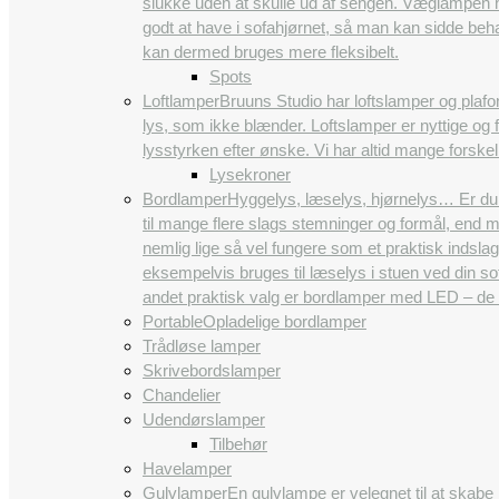
slukke uden at skulle ud af sengen. Væglampen ha
godt at have i sofahjørnet, så man kan sidde beh
kan dermed bruges mere fleksibelt.
Spots
Loftlamper
Bruuns Studio har loftslamper og plafon
lys, som ikke blænder. Loftslamper er nyttige og 
lysstyrken efter ønske. Vi har altid mange forskel
Lysekroner
Bordlamper
Hyggelys, læselys, hjørnelys… Er du 
til mange flere slags stemninger og formål, end 
nemlig lige så vel fungere som et praktisk indsla
eksempelvis bruges til læselys i stuen ved din so
andet praktisk valg er bordlamper med LED – de
Portable
Opladelige bordlamper
Trådløse lamper
Skrivebordslamper
Chandelier
Udendørslamper
Tilbehør
Havelamper
Gulvlamper
En gulvlampe er velegnet til at skabe 