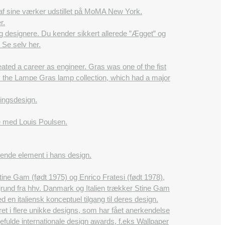
re af sine værker udstillet på MoMA New York.
r.
 designere. Du kender sikkert allerede ”Ægget” og
Se selv her.
ted a career as engineer. Gras was one of the fist
the Lampe Gras lamp collection, which had a major
ningsdesign.
e med Louis Poulsen.
ende element i hans design.
ine Gam (født 1975) og Enrico Fratesi (født 1978),
ggrund fra hhv. Danmark og Italien trækker Stine Gam
n italiensk konceptuel tilgang til deres design.
ret i flere unikke designs, som har fået anerkendelse
ulde internationale design awards, f.eks Wallpaper