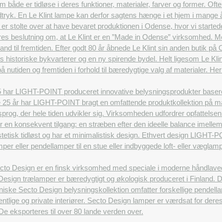
åde er tidløse i deres funktioner, materialer, farver og former. Ofte 
tryk. En Le Klint lampe kan derfor sagtens hænge i et hjem i mange år
 er stolte over at have bevaret produktionen i Odense, hvor vi started
vores beslutning om, at Le Klint er en ”Made in Odense” virksomhed. Me
and til fremtiden. Efter godt 80 år åbnede Le Klint sin anden butik på
 historiske bykvarterer og en ny spirende bydel. Helt ligesom Le Klint
å nutiden og fremtiden i forhold til bæredygtige valg af materialer. 
 har LIGHT-POINT produceret innovative belysningsprodukter baseret p
e 25 år har LIGHT-POINT bragt en omfattende produktkollektion på ma
nsprog, der hele tiden udvikler sig. Virksomheden udfordrer opfattels
or en konsekvent tilgang: en stræben efter den ideelle balance imelle
tetisk tidløst og har et minimalistisk design. Ethvert design LIGHT-P
er eller pendellamper til en stue eller indbyggede loft- eller væglamp
to Design er en finsk virksomhed med speciale i moderne håndlavede d
esign trælamper er bæredygtigt og økologisk produceret i Finland. Des
iske Secto Design belysningskollektion omfatter forskellige pendell
entlige og private interiører. Secto Design lamper er værdsat for deres
r. De eksporteres til over 80 lande verden over.