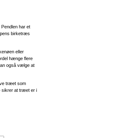
. Pendlen har et
mpens birketræs
kenøen eller
ordel hænge flere
kan også vælge at
elve træet som
sikrer at træet er i