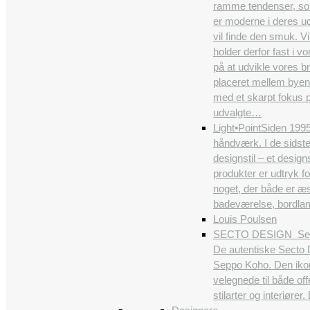
ramme tendenser, som b
er moderne i deres ud
vil finde den smuk. Vi
holder derfor fast i 
på at udvikle vores br
placeret mellem byens
med et skarpt fokus p
udvalgte…
Light•Point
Siden 1995
håndværk. I de sidst
designstil – et desig
produkter er udtryk f
noget, der både er æs
badeværelse, bordlamp
Louis Poulsen
SECTO DESIGN
Sec
De autentiske Secto D
Seppo Koho. Den ikon
velegnede til både off
stilarter og interiøre