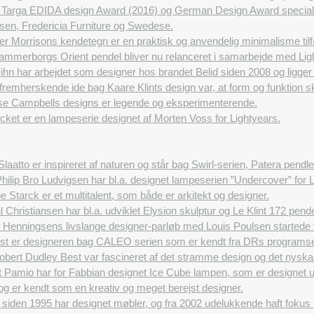
 Targa EDIDA design Award (2016) og German Design Award special (
nsen, Fredericia Furniture og Swedese.
r Morrisons kendetegn er en praktisk og anvendelig minimalisme tilføj
ammerborgs Orient pendel bliver nu relanceret i samarbejde med Lig
hn har arbejdet som designer hos brandet Belid siden 2008 og ligger
remherskende ide bag Kaare Klints design var, at form og funktion sk
se Campbells designs er legende og eksperimenterende.
ket er en lampeserie designet af Morten Voss for Lightyears.
Slaatto er inspireret af naturen og står bag Swirl-serien, Patera pen
hilip Bro Ludvigsen har bl.a. designet lampeserien ”Undercover” for L
pe Starck er et multitalent, som både er arkitekt og designer.
 Christiansen har bl.a. udviklet Elysion skulptur og Le Klint 172 pendel
 Henningsens livslange designer-parløb med Louis Poulsen startede t
st er designeren bag CALEO serien som er kendt fra DRs programse
obert Dudley Best var fascineret af det stramme design og det nyska
 Pamio har for Fabbian designet Ice Cube lampen, som er designet ud
 og er kendt som en kreativ og meget berejst designer.
siden 1995 har designet møbler, og fra 2002 udelukkende haft fokus 