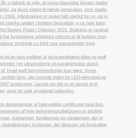
får vi faktisk at vide, at vores klassiske lamper stadig
tier, og gives videre til næste generation, som stadig
e i 1943. Håndværket er noget helt særligt for os, og vi
d stærke rødder i fortiden bestræber vi os hele tiden
 Oluf Bagers Plads i Odense i 2022. Butikken er centralt
 har bygningens arkitektur referencer til fortiden men
Herudover styrkede Le Klint sine samarbejder med
å en lang tradition af ekstraordinærkvalitet og godt
rkedet i en ultramoderne og karakteristisk dansk
en af, hvad godt belysningsdesign kan gøre. Vores
m perfekt form, det seneste inden for LED-teknologi og
OINT producerer, uanset om det er en lampe til et
er, giver en unik emotionel oplevelse.
esignlamper af højkvalitets certificeret lokal birk.
igneren af ​​hele belysningskollektionen er arkitekt
amper, gulvlamper, bordlamper og væglamper, der er
 skandinaviske lysdesign, der tilpasser sig forskellige