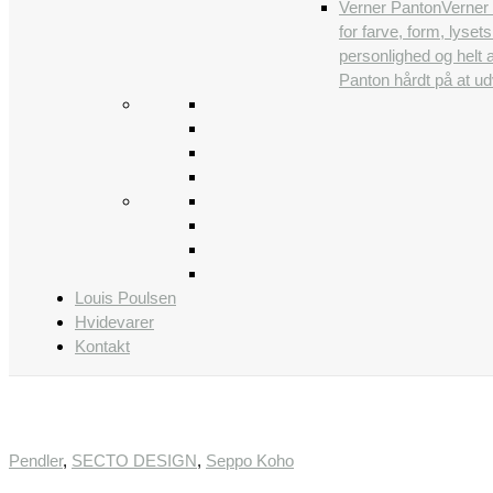
Verner Panton
Verner 
for farve, form, lys
personlighed og helt 
Panton hårdt på at udv
Louis Poulsen
Hvidevarer
Kontakt
Pendler
,
SECTO DESIGN
,
Seppo Koho