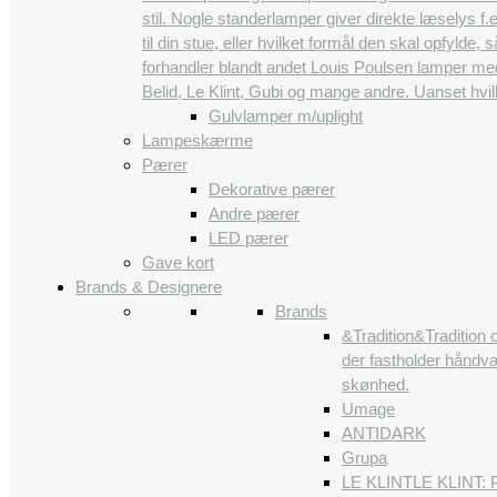
stil. Nogle standerlamper giver direkte læselys 
til din stue, eller hvilket formål den skal opfylde,
forhandler blandt andet Louis Poulsen lamper me
Belid, Le Klint, Gubi og mange andre. Uanset hvi
Gulvlamper m/uplight
Lampeskærme
Pærer
Dekorative pærer
Andre pærer
LED pærer
Gave kort
Brands & Designere
Brands
&Tradition
&Tradition 
der fastholder håndvæ
skønhed.
Umage
ANTIDARK
Grupa
LE KLINT
LE KLINT: P