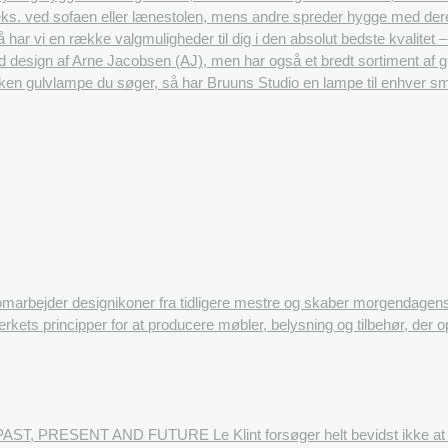
f.eks. ved sofaen eller lænestolen, mens andre spreder hygge med der
 så har vi en række valgmuligheder til dig i den absolut bedste kvalitet –
d design af Arne Jacobsen (AJ), men har også et bredt sortiment af
lken gulvlampe du søger, så har Bruuns Studio en lampe til enhver s
omarbejder designikoner fra tidligere mestre og skaber morgendage
rkets principper for at producere møbler, belysning og tilbehør, der 
AST, PRESENT AND FUTURE Le Klint forsøger helt bevidst ikke at følg