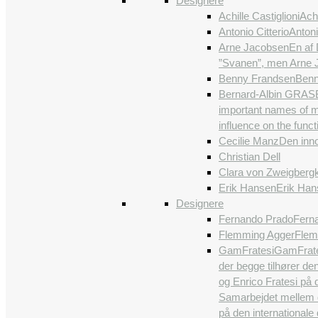
Designere
Achille Castiglioni
Achi
Antonio Citterio
Antoni
Arne Jacobsen
En af 
”Svanen”, men Arne J
Benny Frandsen
Benn
Bernard-Albin GRAS
important names of m
influence on the funct
Cecilie Manz
Den inno
Christian Dell
Clara von Zweigberg
Erik Hansen
Erik Han
Designere
Fernando Prado
Ferna
Flemming Agger
Flem
GamFratesi
GamFrates
der begge tilhører de
og Enrico Fratesi på 
Samarbejdet mellem de
på den international