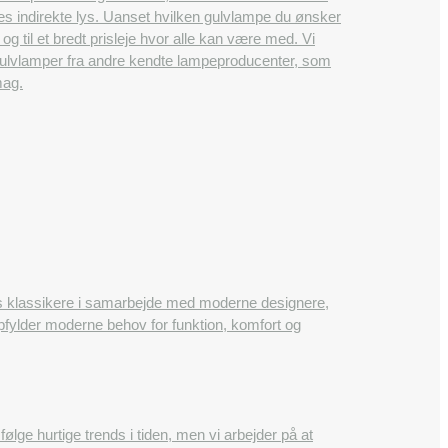
es indirekte lys. Uanset hvilken gulvlampe du ønsker
 og til et bredt prisleje hvor alle kan være med. Vi
 gulvlamper fra andre kendte lampeproducenter, som
mag.
ns klassikere i samarbejde med moderne designere,
opfylder moderne behov for funktion, komfort og
e hurtige trends i tiden, men vi arbejder på at