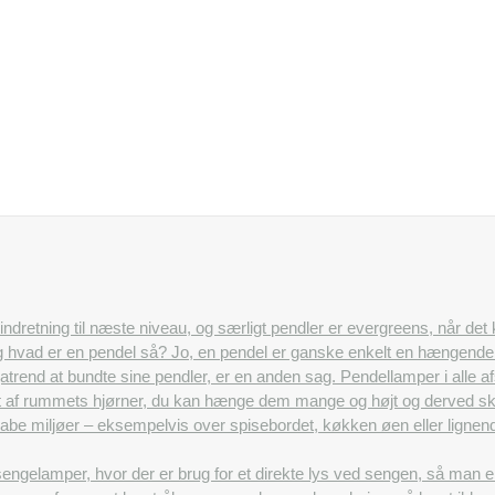
n indretning til næste niveau, og særligt pendler er evergreens, når det
Og hvad er en pendel så? Jo, en pendel er ganske enkelt en hængende l
egatrend at bundte sine pendler, er en anden sag. Pendellamper i alle
 af rummets hjørner, du kan hænge dem mange og højt og derved skab
t skabe miljøer – eksempelvis over spisebordet, køkken øen eller lig
ngelamper, hvor der er brug for et direkte lys ved sengen, så man