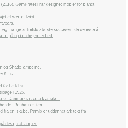
2016). GamFratesi har designet møbler for blandt
et et særligt twist.
htyears.
 bag mange af Belids største succeser i de seneste år.
ulle gå op i en højere enhed.
dlen og Shade lamperne.
e Klint.
 for Le Klint.
ilbage i 1925.
rie “Danmarks næste klassiker.
bende i Bauhaus-stilen.
 fra en iskube. Pamio er uddannet arkitekt fra
på design af lamper.