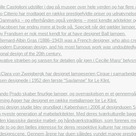
lle Castiglioni udstiller i dag på museer over hele verden og har fle
o Citterio har modtaget en række prestigefyldte priser og udnævnelse
Danmarks – og efterhånden også verdens – mest kendte arkitekter og
acobsen har endnu mere at byde på. Specielt når det gælder lamper. 
y Frandsen er nok mest kendt for at have designet Ball lampen.
Bernard-Albin Gras (1886–1943) was a French designer, who also crea
odern European design, and his most famous work was undoubtedly 
ional design of the 20th century.
vative stræben og sansen for detaljen går igen i Cecilie Manz’ belys
k
Clara von Zweigbergk har designet lampeserien Cirque i samarbejd
sen designede i 1952 den første “Saxlampe” for Le Klint.
ndo Prado skaber finurlige lamper, og overraskelsen er et gennemgå
ming Agger har designet en række metallamper for Le Klint.
i design studie blev grundlagt i København i 2006 af designduoen St
n nyeste generation af møbelarkitekter. Med deres tværkulturelle ba
den klassiske danske møbel- og håndværkstradition, som forenes med e
 to og den fælles interesse for deres respektive kulturer har resulte
e designscene. Gennem årene har duen således vundet mange prestigef