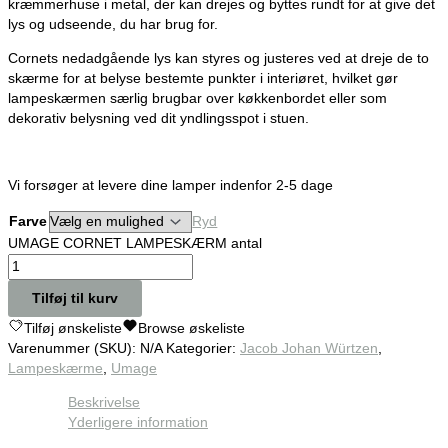
kræmmerhuse i metal, der kan drejes og byttes rundt for at give det
lys og udseende, du har brug for.
Cornets nedadgående lys kan styres og justeres ved at dreje de to
skærme for at belyse bestemte punkter i interiøret, hvilket gør
lampeskærmen særlig brugbar over køkkenbordet eller som
dekorativ belysning ved dit yndlingsspot i stuen.
Vi forsøger at levere dine lamper indenfor 2-5 dage
Farve
Ryd
UMAGE CORNET LAMPESKÆRM antal
Tilføj til kurv
Tilføj ønskeliste
Browse øskeliste
Varenummer (SKU):
N/A
Kategorier:
Jacob Johan Würtzen
,
Lampeskærme
,
Umage
Beskrivelse
Yderligere information