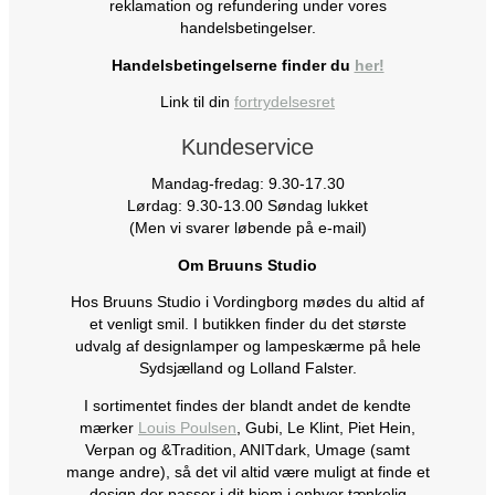
reklamation og refundering under vores
handelsbetingelser.
Handelsbetingelserne finder du
her!
Link til din
fortrydelsesret
Kundeservice
Mandag-fredag: 9.30-17.30
Lørdag: 9.30-13.00 Søndag lukket
(Men vi svarer løbende på e-mail)
Om Bruuns Studio
Hos Bruuns Studio i Vordingborg mødes du altid af
et venligt smil. I butikken finder du det største
udvalg af designlamper og lampeskærme på hele
Sydsjælland og Lolland Falster.
I sortimentet findes der blandt andet de kendte
mærker
Louis Poulsen
, Gubi, Le Klint, Piet Hein,
Verpan og &Tradition, ANITdark, Umage (samt
mange andre), så det vil altid være muligt at finde et
design der passer i dit hjem i enhver tænkelig