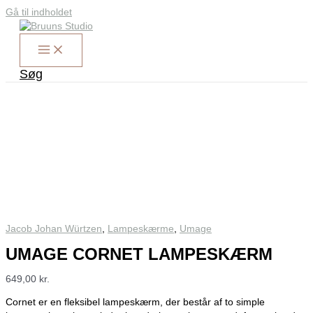
Gå til indholdet
Søg
Jacob Johan Würtzen
,
Lampeskærme
,
Umage
UMAGE CORNET LAMPESKÆRM
649,00
kr.
Cornet er en fleksibel lampeskærm, der består af to simple