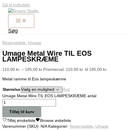
Gå til indholdet
Søg
Reservedele
,
Umage
Umage Metal Wire TIL EOS
LAMPESKRÆME
110,00
kr.
–
185,00
kr.
Prisinterval: 110,00 kr. til 185,00 kr.
Metal ramme til Eos lampeskærme
Størrelse
Ryd
Umage Metal Wire TIL EOS LAMPESKRÆME antal
Tilføj til kurv
Tilføj ønskeliste
Browse øskeliste
Varenummer (SKU):
N/A
Kategorier:
Reservedele
,
Umage