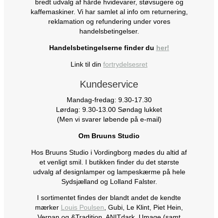
bredt udvalg af hårde hvidevarer, støvsugere og
kaffemaskiner. Vi har samlet al info om returnering,
reklamation og refundering under vores
handelsbetingelser.
Handelsbetingelserne finder du
her!
Link til din
fortrydelsesret
Kundeservice
Mandag-fredag: 9.30-17.30
Lørdag: 9.30-13.00 Søndag lukket
(Men vi svarer løbende på e-mail)
Om Bruuns Studio
Hos Bruuns Studio i Vordingborg mødes du altid af
et venligt smil. I butikken finder du det største
udvalg af designlamper og lampeskærme på hele
Sydsjælland og Lolland Falster.
I sortimentet findes der blandt andet de kendte
mærker
Louis Poulsen
, Gubi, Le Klint, Piet Hein,
Verpan og &Tradition, ANITdark, Umage (samt