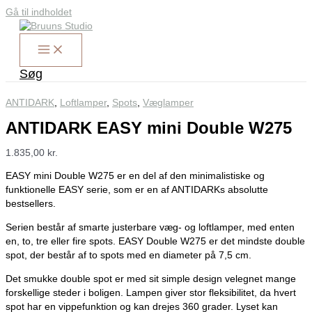
Gå til indholdet
Søg
ANTIDARK
,
Loftlamper
,
Spots
,
Væglamper
ANTIDARK EASY mini Double W275
1.835,00
kr.
EASY mini Double W275 er en del af den minimalistiske og
funktionelle EASY serie, som er en af ANTIDARKs absolutte
bestsellers.
Serien består af smarte justerbare væg- og loftlamper, med enten
en, to, tre eller fire spots. EASY Double W275 er det mindste double
spot, der består af to spots med en diameter på 7,5 cm.
Det smukke double spot er med sit simple design velegnet mange
forskellige steder i boligen. Lampen giver stor fleksibilitet, da hvert
spot har en vippefunktion og kan drejes 360 grader. Lyset kan