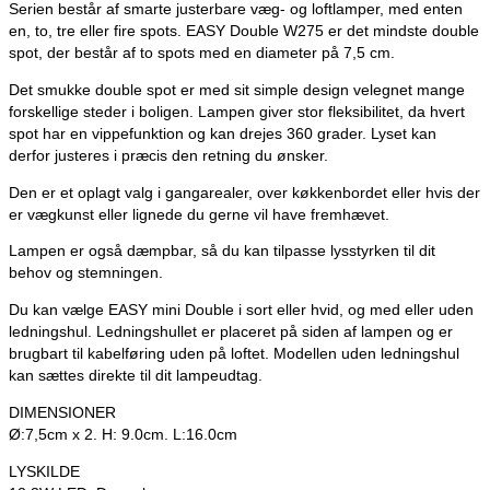
Serien består af smarte justerbare væg- og loftlamper, med enten
en, to, tre eller fire spots. EASY Double W275 er det mindste double
spot, der består af to spots med en diameter på 7,5 cm.
Det smukke double spot er med sit simple design velegnet mange
forskellige steder i boligen. Lampen giver stor fleksibilitet, da hvert
spot har en vippefunktion og kan drejes 360 grader. Lyset kan
derfor justeres i præcis den retning du ønsker.
Den er et oplagt valg i gangarealer, over køkkenbordet eller hvis der
er vægkunst eller lignede du gerne vil have fremhævet.
Lampen er også dæmpbar, så du kan tilpasse lysstyrken til dit
behov og stemningen.
Du kan vælge EASY mini Double i sort eller hvid, og med eller uden
ledningshul. Ledningshullet er placeret på siden af lampen og er
brugbart til kabelføring uden på loftet. Modellen uden ledningshul
kan sættes direkte til dit lampeudtag.
DIMENSIONER
Ø:7,5cm x 2. H: 9.0cm. L:16.0cm
LYSKILDE