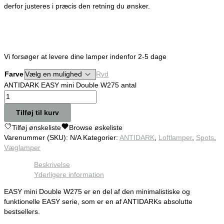
derfor justeres i præcis den retning du ønsker.
Vi forsøger at levere dine lamper indenfor 2-5 dage
Farve
Ryd
ANTIDARK EASY mini Double W275 antal
Tilføj til kurv
Tilføj ønskeliste
Browse øskeliste
Varenummer (SKU):
N/A
Kategorier:
ANTIDARK
,
Loftlamper
,
Spots
,
Væglamper
Beskrivelse
Yderligere information
EASY mini Double W275 er en del af den minimalistiske og
funktionelle EASY serie, som er en af ANTIDARKs absolutte
bestsellers.