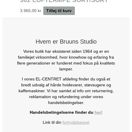
3.965,00
kr.
Tilføj til kurv
Hvem er Bruuns Studio
Vores butik har eksisteret siden 1964 og er en
familiejet virksomhed, hvor knowhow og erfaring fra
flere generationer er funderet med fokus på kvalitets
lamper.
I vores EL-CENTRET afdeling finder du også et
bredt udvalg af hårde hvidevarer, støvsugere og
kaffemaskiner. Vi har samlet al info om returnering,
reklamation og refundering under vores
handelsbetingelser.
Handelsbetingelserne finder du
her!
Link til din
fortrydelsesret