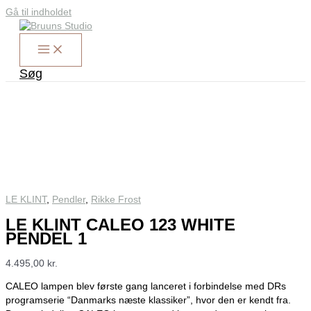
Gå til indholdet
Søg
LE KLINT
,
Pendler
,
Rikke Frost
LE KLINT CALEO 123 WHITE
PENDEL 1
4.495,00
kr.
CALEO lampen blev første gang lanceret i forbindelse med DRs
programserie “Danmarks næste klassiker”, hvor den er kendt fra.