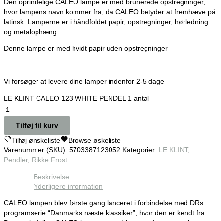
Den oprindelige CALEO lampe er med brunerede opstregninger,
hvor lampens navn kommer fra, da CALEO betyder at fremhæve på
latinsk. Lamperne er i håndfoldet papir, opstregninger, hørledning
og metalophæng.
Denne lampe er med hvidt papir uden opstregninger
Vi forsøger at levere dine lamper indenfor 2-5 dage
LE KLINT CALEO 123 WHITE PENDEL 1 antal
Tilføj til kurv
Tilføj ønskeliste
Browse øskeliste
Varenummer (SKU):
5703387123052
Kategorier:
LE KLINT
,
Pendler
,
Rikke Frost
Beskrivelse
Yderligere information
CALEO lampen blev første gang lanceret i forbindelse med DRs
programserie “Danmarks næste klassiker”, hvor den er kendt fra.