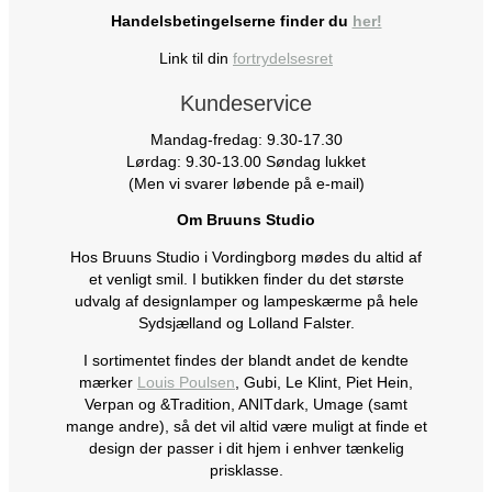
Handelsbetingelserne finder du
her!
Link til din
fortrydelsesret
Kundeservice
Mandag-fredag: 9.30-17.30
Lørdag: 9.30-13.00 Søndag lukket
(Men vi svarer løbende på e-mail)
Om Bruuns Studio
Hos Bruuns Studio i Vordingborg mødes du altid af
et venligt smil. I butikken finder du det største
udvalg af designlamper og lampeskærme på hele
Sydsjælland og Lolland Falster.
I sortimentet findes der blandt andet de kendte
mærker
Louis Poulsen
, Gubi, Le Klint, Piet Hein,
Verpan og &Tradition, ANITdark, Umage (samt
mange andre), så det vil altid være muligt at finde et
design der passer i dit hjem i enhver tænkelig
prisklasse.