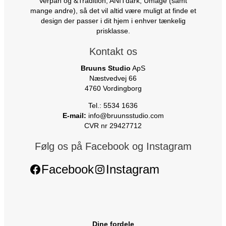
Verpan og &Tradition, ANITdark, Umage (samt
mange andre), så det vil altid være muligt at finde et
design der passer i dit hjem i enhver tænkelig
prisklasse.
Kontakt os
Bruuns Studio
ApS
Næstvedvej 66
4760 Vordingborg
Tel.: 5534 1636
E-mail:
info@bruunsstudio.com
CVR nr 29427712
Følg os på Facebook og Instagram
Facebook
Instagram
Dine fordele