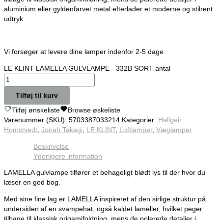
aluminium eller gyldenfarvet metal efterlader et moderne og stilrent
udtryk
Vi forsøger at levere dine lamper indenfor 2-5 dage
LE KLINT LAMELLA GULVLAMPE - 332B SORT antal
Tilføj til kurv
Tilføj ønskeliste
Browse øskeliste
Varenummer (SKU):
5703387033214
Kategorier:
Hallgeir
Homstvedt
,
Jonah Takagi
,
LE KLINT
,
Loftlamper
,
Væglamper
Beskrivelse
Yderligere information
LAMELLA gulvlampe tilfører et behageligt blødt lys til der hvor du
læser en god bog.
Med sine fine lag er LAMELLA inspireret af den sirlige struktur på
undersiden af en svampehat, også kaldet lameller, hvilket peger
tilbage til klassisk origamifoldning, mens de polerede detaljer i