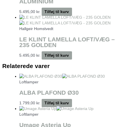
ALUMINIUM
5.495,00
kr.
Tilføj til kurv
Hallgeir Homstvedt
LE KLINT LAMELLA LOFT/VÆG –
235 GOLDEN
5.495,00
kr.
Tilføj til kurv
Relaterede varer
Loftlamper
ALBA PLAFOND Ø30
1.799,00
kr.
Tilføj til kurv
Loftlamper
Umage Asteria Up