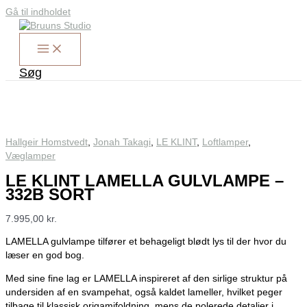
Gå til indholdet
Søg
Hallgeir Homstvedt
,
Jonah Takagi
,
LE KLINT
,
Loftlamper
,
Væglamper
LE KLINT LAMELLA GULVLAMPE –
332B SORT
7.995,00
kr.
LAMELLA gulvlampe tilfører et behageligt blødt lys til der hvor du
læser en god bog.
Med sine fine lag er LAMELLA inspireret af den sirlige struktur på
undersiden af en svampehat, også kaldet lameller, hvilket peger
tilbage til klassisk origamifoldning, mens de polerede detaljer i