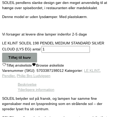
SOLEIL pendlens slanke design gør den meget anvendelig til at
hænge over spisebordet, i restauranten eller mødelokalet.
Denne model er uden lysdæmper. Med plastskærm.
Vi forsøger at levere dine lamper indenfor 2-5 dage
LE KLINT SOLEIL 198 PENDEL MEDIUM STANDARD SILVER
CLOUD (LYS EG) antal
Tilføj til kurv
Tilføj ønskeliste
Browse øskeliste
Varenummer (SKU):
5703387198012
Kategorier:
LE KLINT
,
Pendler
,
Philip Bro Ludvigsen
Beskrivelse
Yderligere information
SOLEIL betyder sol på fransk, og lampen har samme fine
egenskaber med en lysspredning som en strålende sol – der
spreder lyset fra sit centrum.