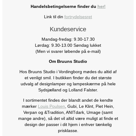
Handelsbetingelserne finder du
her!
Link til din
fortrydelsesret
Kundeservice
Mandag-fredag: 9.30-17.30
Lørdag: 9.30-13.00 Søndag lukket
(Men vi svarer løbende på e-mail)
Om Bruuns Studio
Hos Bruuns Studio i Vordingborg mødes du altid af
et venligt smil. I butikken finder du det største
udvalg af designlamper og lampeskærme på hele
Sydsjælland og Lolland Falster.
I sortimentet findes der blandt andet de kendte
mærker
Louis Poulsen
, Gubi, Le Klint, Piet Hein,
Verpan og &Tradition, ANITdark, Umage (samt
mange andre), så det vil altid være muligt at finde et
design der passer i dit hjem i enhver tænkelig
prisklasse.