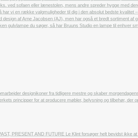
f.eks. ved sofaen eller lænestolen, mens andre spreder hygge med der
 så har vi en række valgmuligheder til dig i den absolut bedste kvalitet –
d design af Arne Jacobsen (AJ), men har også et bredt sortiment af
lken gulvlampe du søger, så har Bruuns Studio en lampe til enhver s
omarbejder designikoner fra tidligere mestre og skaber morgendage
rkets principper for at producere møbler, belysning og tilbehør, der 
AST, PRESENT AND FUTURE Le Klint forsøger helt bevidst ikke at følg