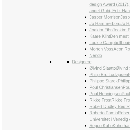
design Award (2017),
andet Gubi, Fritz Ha
Jasper Morrison
Jaspe
Jo Hammerborg
Jo H
Joakim Fihn
Joakim Fi
Kaare Klint
Den mest f
Louise Campbell
Loui
Morten Voss
Aeon Roc
Nendo
Designere
Øivind Slaatto
Øivind 
Philip Bro Ludvigsen
P
Philippe Starck
Philip
Poul Christiansen
Poul
Poul Henningsen
Poul
Rikke Frost
Rikke Fro
Robert Dudley Best
R
Roberto Pamio
Robert
Universitet i Venedig
Seppo Koho
Koho har 