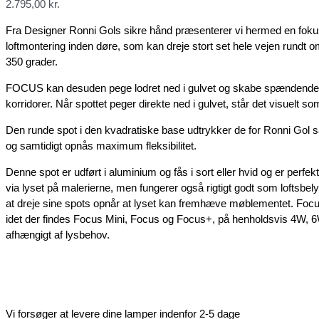
2.795,00
kr.
Fra Designer Ronni Gols sikre hånd præsenterer vi hermed en fokus
loftmontering inden døre, som kan dreje stort set hele vejen rundt o
350 grader.
FOCUS kan desuden pege lodret ned i gulvet og skabe spændende e
korridorer. Når spottet peger direkte ned i gulvet, står det visuelt s
Den runde spot i den kvadratiske base udtrykker de for Ronni Gol så
og samtidigt opnås maximum fleksibilitet.
Denne spot er udført i aluminium og fås i sort eller hvid og er perfekt
via lyset på malerierne, men fungerer også rigtigt godt som loftsbel
at dreje sine spots opnår at lyset kan fremhæve møblementet. Focus 
idet der findes Focus Mini, Focus og Focus+, på henholdsvis 4W,
afhængigt af lysbehov.
Vi forsøger at levere dine lamper indenfor 2-5 dage