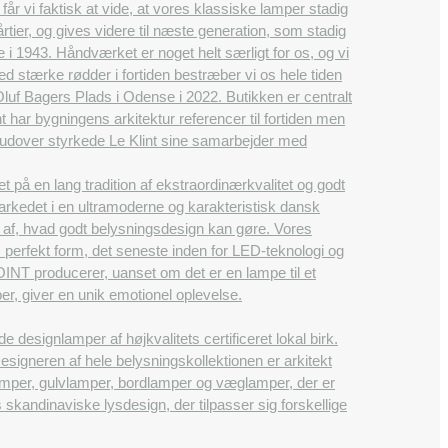
får vi faktisk at vide, at vores klassiske lamper stadig
tier, og gives videre til næste generation, som stadig
e i 1943. Håndværket er noget helt særligt for os, og vi
d stærke rødder i fortiden bestræber vi os hele tiden
 Oluf Bagers Plads i Odense i 2022. Butikken er centralt
 har bygningens arkitektur referencer til fortiden men
Herudover styrkede Le Klint sine samarbejder med
å en lang tradition af ekstraordinærkvalitet og godt
rkedet i en ultramoderne og karakteristisk dansk
en af, hvad godt belysningsdesign kan gøre. Vores
m perfekt form, det seneste inden for LED-teknologi og
OINT producerer, uanset om det er en lampe til et
er, giver en unik emotionel oplevelse.
esignlamper af højkvalitets certificeret lokal birk.
igneren af ​​hele belysningskollektionen er arkitekt
amper, gulvlamper, bordlamper og væglamper, der er
 skandinaviske lysdesign, der tilpasser sig forskellige