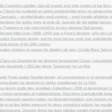
lle Castiglioni udstiller i dag på museer over hele verden og har fle
o Citterio har modtaget en række prestigefyldte priser og udnævnelse
Danmarks – og efterhånden også verdens – mest kendte arkitekter og
acobsen har endnu mere at byde på. Specielt når det gælder lamper. 
y Frandsen er nok mest kendt for at have designet Ball lampen.
Bernard-Albin Gras (1886–1943) was a French designer, who also crea
odern European design, and his most famous work was undoubtedly 
ional design of the 20th century.
vative stræben og sansen for detaljen går igen i Cecilie Manz’ belys
k
Clara von Zweigbergk har designet lampeserien Cirque i samarbejd
sen designede i 1952 den første “Saxlampe” for Le Klint.
ndo Prado skaber finurlige lamper, og overraskelsen er et gennemgå
ming Agger har designet en række metallamper for Le Klint.
i design studie blev grundlagt i København i 2006 af designduoen St
n nyeste generation af møbelarkitekter. Med deres tværkulturelle ba
den klassiske danske møbel- og håndværkstradition, som forenes med e
 to og den fælles interesse for deres respektive kulturer har resulte
e designscene. Gennem årene har duen således vundet mange prestigef