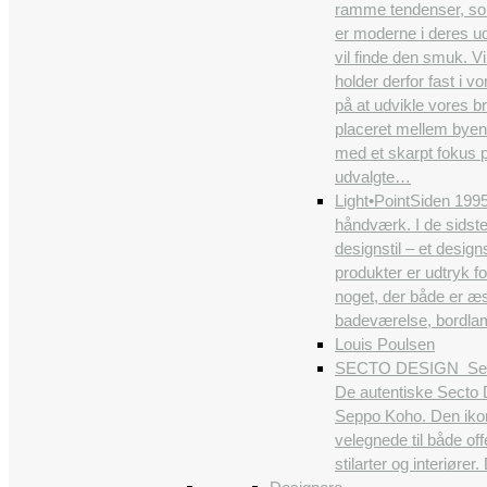
ramme tendenser, som b
er moderne i deres ud
vil finde den smuk. Vi
holder derfor fast i 
på at udvikle vores br
placeret mellem byens
med et skarpt fokus p
udvalgte…
Light•Point
Siden 1995
håndværk. I de sidst
designstil – et desig
produkter er udtryk f
noget, der både er æs
badeværelse, bordlamp
Louis Poulsen
SECTO DESIGN
Sec
De autentiske Secto D
Seppo Koho. Den ikon
velegnede til både off
stilarter og interiøre