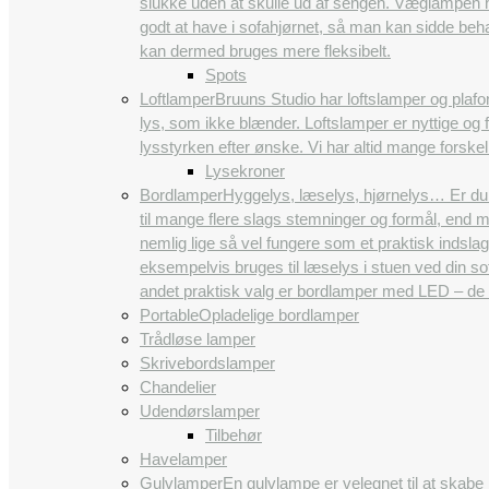
slukke uden at skulle ud af sengen. Væglampen ha
godt at have i sofahjørnet, så man kan sidde beh
kan dermed bruges mere fleksibelt.
Spots
Loftlamper
Bruuns Studio har loftslamper og plafon
lys, som ikke blænder. Loftslamper er nyttige og 
lysstyrken efter ønske. Vi har altid mange forskel
Lysekroner
Bordlamper
Hyggelys, læselys, hjørnelys… Er du 
til mange flere slags stemninger og formål, end 
nemlig lige så vel fungere som et praktisk indsla
eksempelvis bruges til læselys i stuen ved din so
andet praktisk valg er bordlamper med LED – de
Portable
Opladelige bordlamper
Trådløse lamper
Skrivebordslamper
Chandelier
Udendørslamper
Tilbehør
Havelamper
Gulvlamper
En gulvlampe er velegnet til at skabe 