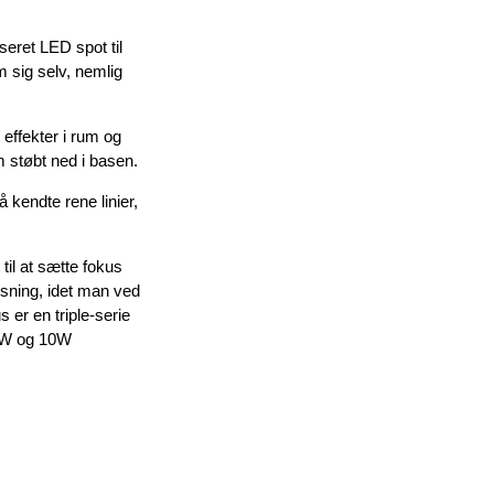
eret LED spot til
m sig selv, nemlig
ffekter i rum og
om støbt ned i basen.
 kendte rene linier,
 til at sætte fokus
ysning, idet man ved
er en triple-serie
 6W og 10W