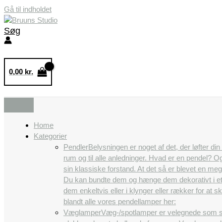
Gå til indholdet
Søg
0,00
kr.
Home
Kategorier
Pendler
Belysningen er noget af det, der løfter di
rum og til alle anledninger. Hvad er en pendel? 
sin klassiske forstand. At det så er blevet en m
Du kan bundte dem og hænge dem dekorativt i et
dem enkeltvis eller i klynger eller rækker for a
blandt alle vores pendellamper her:
Væglamper
Væg-/spotlamper er velegnede som se