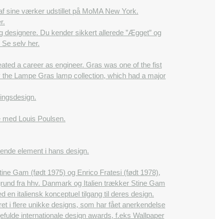
re af sine værker udstillet på MoMA New York.
r.
 designere. Du kender sikkert allerede ”Ægget” og
Se selv her.
ted a career as engineer. Gras was one of the fist
the Lampe Gras lamp collection, which had a major
ningsdesign.
e med Louis Poulsen.
ende element i hans design.
ine Gam (født 1975) og Enrico Fratesi (født 1978),
ggrund fra hhv. Danmark og Italien trækker Stine Gam
n italiensk konceptuel tilgang til deres design.
ret i flere unikke designs, som har fået anerkendelse
ulde internationale design awards, f.eks Wallpaper