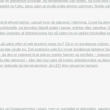
r en afgrænset lysstråle, og sengelamper kan drejes, så lyset ikke g
ageligt og f.eks. læse uden at skulle knibe øjnene sammen. Nogle væ
d til ethvert behov, uanset hvor de placeres i hjemmet. Lyset fra dem 
funktionelle, og benyttes blandt andet i gange, entréer eller værelser
lige varianter af loftsbelysning her på siden fra en række forskellige
på udkig efter et helt bestemt slags lys? Så er en bordlampe måske
man lige skulle tro. Det praktiske valg En smuk bordlampe behøver be
g, da den er velegnet til at oplyse mørke hjørner og områder – præcis
fa eller lænestol – eller den kan gøre dit kontor arbejdsvenligt og 
 er optimale på børneværelset, da LED ikke opvarmer lampen.
lys og hyggestemning i stuen, men er samtidigt et dekorativt, næsten 