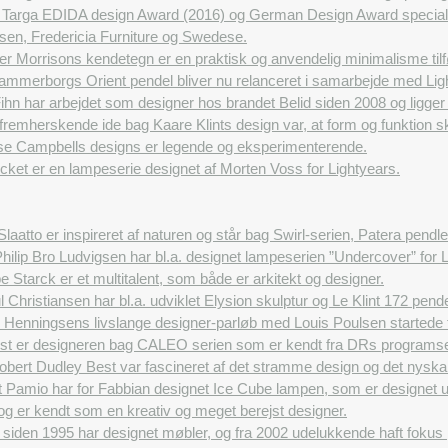
 Targa EDIDA design Award (2016) og German Design Award special (
nsen, Fredericia Furniture og Swedese.
r Morrisons kendetegn er en praktisk og anvendelig minimalisme tilføj
ammerborgs Orient pendel bliver nu relanceret i samarbejde med Lig
hn har arbejdet som designer hos brandet Belid siden 2008 og ligger
remherskende ide bag Kaare Klints design var, at form og funktion sk
se Campbells designs er legende og eksperimenterende.
ket er en lampeserie designet af Morten Voss for Lightyears.
Slaatto er inspireret af naturen og står bag Swirl-serien, Patera pen
hilip Bro Ludvigsen har bl.a. designet lampeserien ”Undercover” for L
pe Starck er et multitalent, som både er arkitekt og designer.
 Christiansen har bl.a. udviklet Elysion skulptur og Le Klint 172 pendel
 Henningsens livslange designer-parløb med Louis Poulsen startede t
st er designeren bag CALEO serien som er kendt fra DRs programse
obert Dudley Best var fascineret af det stramme design og det nyska
 Pamio har for Fabbian designet Ice Cube lampen, som er designet ud
 og er kendt som en kreativ og meget berejst designer.
siden 1995 har designet møbler, og fra 2002 udelukkende haft fokus 