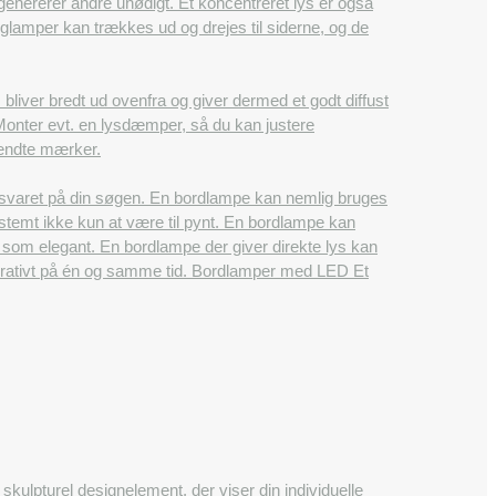
enererer andre unødigt. Et koncentreret lys er også
glamper kan trækkes ud og drejes til siderne, og de
bliver bredt ud ovenfra og giver dermed et godt diffust
. Monter evt. en lysdæmper, så du kan justere
 kendte mærker.
 svaret på din søgen. En bordlampe kan nemlig bruges
stemt ikke kun at være til pynt. En bordlampe kan
t som elegant. En bordlampe der giver direkte lys kan
dekorativt på én og samme tid. Bordlamper med LED Et
skulpturel designelement, der viser din individuelle