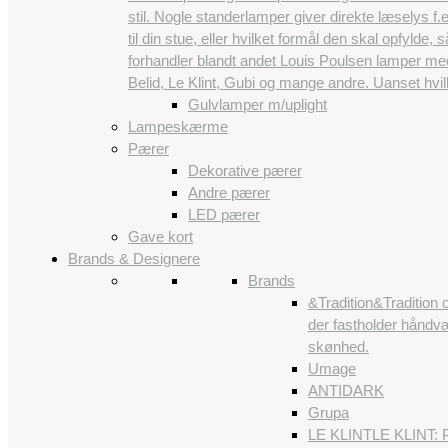
stil. Nogle standerlamper giver direkte læselys 
til din stue, eller hvilket formål den skal opfylde,
forhandler blandt andet Louis Poulsen lamper me
Belid, Le Klint, Gubi og mange andre. Uanset hvi
Gulvlamper m/uplight
Lampeskærme
Pærer
Dekorative pærer
Andre pærer
LED pærer
Gave kort
Brands & Designere
Brands
&Tradition
&Tradition 
der fastholder håndvæ
skønhed.
Umage
ANTIDARK
Grupa
LE KLINT
LE KLINT: P