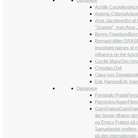
Designere
Achille Castiglioni
Achi
Antonio Citterio
Antoni
Arne Jacobsen
En af 
”Svanen”, men Arne J
Benny Frandsen
Benn
Bernard-Albin GRAS
important names of m
influence on the funct
Cecilie Manz
Den inno
Christian Dell
Clara von Zweigberg
Erik Hansen
Erik Han
Designere
Fernando Prado
Ferna
Flemming Agger
Flem
GamFratesi
GamFrates
der begge tilhører de
og Enrico Fratesi på 
Samarbejdet mellem de
på den international