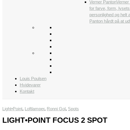
Verner Panton
Verner 
for farve, form, lys
personlighed og helt 
Panton hårdt på at udv
Louis Poulsen
Hvidevarer
Kontakt
Light•Point
,
Loftlamper
,
Ronni Gol
,
Spots
LIGHT•POINT FOCUS 2 SPOT