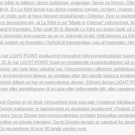
åde er tidløse i deres funktioner, materialer, farver og former. Ofte 
tryk. En Le Klint lampe kan derfor sagtens hænge i et hjem i mange år
 er stolte over at have bevaret produktionen i Odense, hvor vi started
vores beslutning om, at Le Klint er en ”Made in Odense” virksomhed. Me
and til fremtiden. Efter godt 80 år åbnede Le Klint sin anden butik på
 historiske bykvarterer og en ny spirende bydel. Helt ligesom Le Klint
å nutiden og fremtiden i forhold til bæredygtige valg af materialer. 
 har LIGHT-POINT produceret innovative belysningsprodukter baseret p
e 25 år har LIGHT-POINT bragt en omfattende produktkollektion på ma
nsprog, der hele tiden udvikler sig. Virksomheden udfordrer opfattels
or en konsekvent tilgang: en stræben efter den ideelle balance imelle
tetisk tidløst og har et minimalistisk design. Ethvert design LIGHT-P
er eller pendellamper til en stue eller indbyggede loft- eller væglamp
to Design er en finsk virksomhed med speciale i moderne håndlavede d
esign trælamper er bæredygtigt og økologisk produceret i Finland. Des
iske Secto Design belysningskollektion omfatter forskellige pendell
entlige og private interiører. Secto Design lamper er værdsat for deres
r. De eksporteres til over 80 lande verden over.