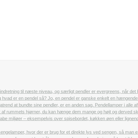
n indretning til næste niveau, og særligt pendler er evergreens, når det
Og hvad er en pendel så? Jo, en pendel er ganske enkelt en hængende l
egatrend at bundte sine pendler, er en anden sag. Pendellamper i alle
 af rummets hjørner, du kan hænge dem mange og højt og derved skab
t skabe miljøer – eksempelvis over spisebordet, køkken øen eller lig
ngelamper, hvor der er brug for et direkte lys ved sengen, så man