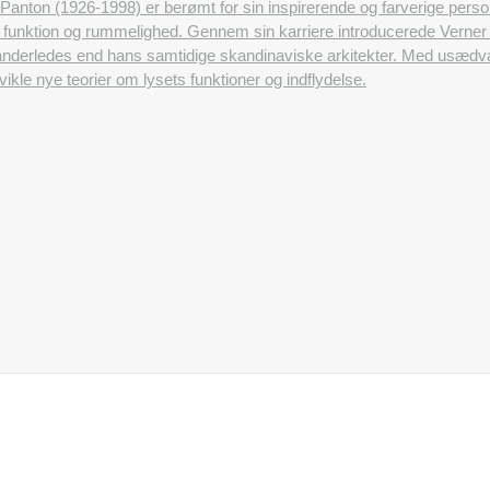
Panton (1926-1998) er berømt for sin inspirerende og farverige pers
ets funktion og rummelighed. Gennem sin karriere introducerede Ver
anderledes end hans samtidige skandinaviske arkitekter. Med usædvan
ikle nye teorier om lysets funktioner og indflydelse.