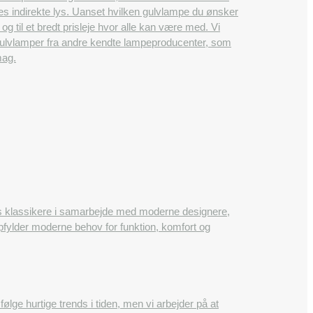
es indirekte lys. Uanset hvilken gulvlampe du ønsker
 og til et bredt prisleje hvor alle kan være med. Vi
 gulvlamper fra andre kendte lampeproducenter, som
mag.
ns klassikere i samarbejde med moderne designere,
opfylder moderne behov for funktion, komfort og
e hurtige trends i tiden, men vi arbejder på at