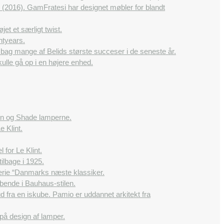
2016). GamFratesi har designet møbler for blandt
et et særligt twist.
htyears.
 bag mange af Belids største succeser i de seneste år.
ulle gå op i en højere enhed.
dlen og Shade lamperne.
e Klint.
 for Le Klint.
ilbage i 1925.
rie “Danmarks næste klassiker.
bende i Bauhaus-stilen.
 fra en iskube. Pamio er uddannet arkitekt fra
på design af lamper.