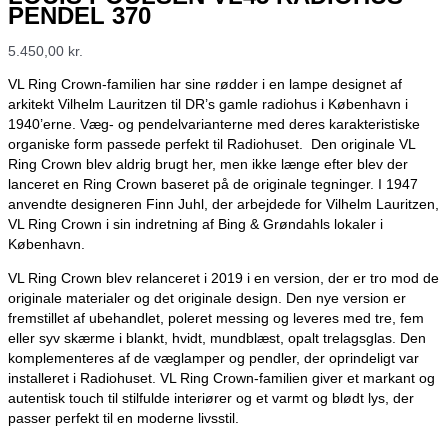
PENDEL 370
5.450,00
kr.
VL Ring Crown-familien har sine rødder i en lampe designet af
arkitekt Vilhelm Lauritzen til DR’s gamle radiohus i København i
1940’erne. Væg- og pendelvarianterne med deres karakteristiske
organiske form passede perfekt til Radiohuset. Den originale VL
Ring Crown blev aldrig brugt her, men ikke længe efter blev der
lanceret en Ring Crown baseret på de originale tegninger. I 1947
anvendte designeren Finn Juhl, der arbejdede for Vilhelm Lauritzen,
VL Ring Crown i sin indretning af Bing & Grøndahls lokaler i
København.
VL Ring Crown blev relanceret i 2019 i en version, der er tro mod de
originale materialer og det originale design. Den nye version er
fremstillet af ubehandlet, poleret messing og leveres med tre, fem
eller syv skærme i blankt, hvidt, mundblæst, opalt trelagsglas. Den
komplementeres af de væglamper og pendler, der oprindeligt var
installeret i Radiohuset. VL Ring Crown-familien giver et markant og
autentisk touch til stilfulde interiører og et varmt og blødt lys, der
passer perfekt til en moderne livsstil.