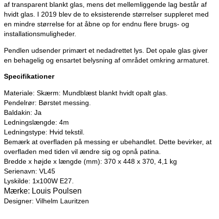
af transparent blankt glas, mens det mellemliggende lag består af
hvidt glas. I 2019 blev de to eksisterende størrelser suppleret med
en mindre størrelse for at åbne op for endnu flere brugs- og
installationsmuligheder.
Pendlen udsender primært et nedadrettet lys. Det opale glas giver
en behagelig og ensartet belysning af området omkring armaturet.
Specifikationer
Materiale: Skærm: Mundblæst blankt hvidt opalt glas.
Pendelrør: Børstet messing.
Baldakin: Ja
Ledningslængde: 4m
Ledningstype: Hvid tekstil.
Bemærk at overfladen på messing er ubehandlet. Dette bevirker, at
overfladen med tiden vil ændre sig og opnå patina.
Bredde x højde x længde (mm): 370 x 448 x 370, 4,1 kg
Serienavn: VL45
Lyskilde: 1x100W E27.
Mærke: Louis Poulsen
Designer: Vilhelm Lauritzen